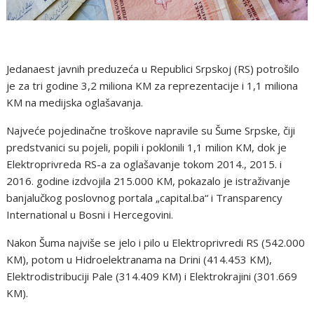
Jedanaest javnih preduzeća u Republici Srpskoj (RS) potrošilo
je za tri godine 3,2 miliona KM za reprezentacije i 1,1 miliona
KM na medijska oglašavanja.
Najveće pojedinačne troškove napravile su Šume Srpske, čiji
predstvanici su pojeli, popili i poklonili 1,1 milion KM, dok je
Elektroprivreda RS-a za oglašavanje tokom 2014., 2015. i
2016. godine izdvojila 215.000 KM, pokazalo je istraživanje
banjalučkog poslovnog portala „capital.ba“ i Transparency
International u Bosni i Hercegovini.
Nakon Šuma najviše se jelo i pilo u Elektroprivredi RS (542.000
KM), potom u Hidroelektranama na Drini (414.453 KM),
Elektrodistribuciji Pale (314.409 KM) i Elektrokrajini (301.669
KM).