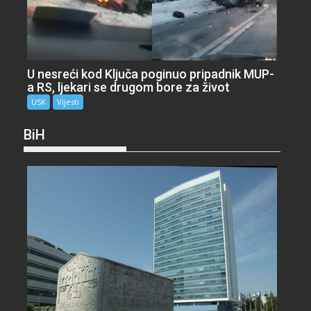
U nesreći kod Ključa poginuo pripadnik MUP-
a RS, ljekari se drugom bore za život
USK
Vijesti
BiH