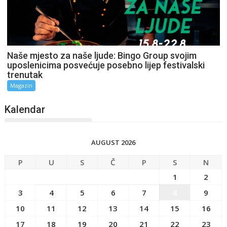
Naše mjesto za naše ljude: Bingo Group svojim
uposlenicima posvećuje posebno lijep festivalski
trenutak
Magazin
Kalendar
AUGUST 2026
P
U
S
Č
P
S
N
1
2
3
4
5
6
7
8
9
10
11
12
13
14
15
16
17
18
19
20
21
22
23