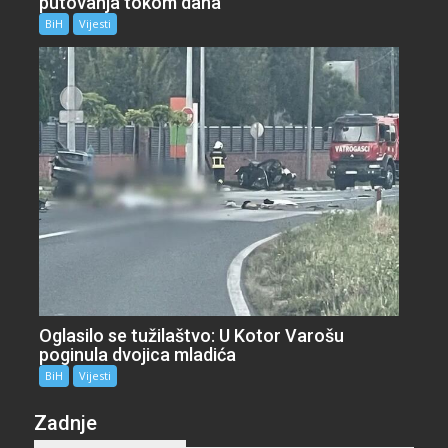
putovanja tokom dana
BiH
Vijesti
Oglasilo se tužilaštvo: U Kotor Varošu
poginula dvojica mladića
BiH
Vijesti
Zadnje