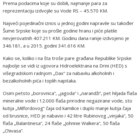
Prema podacima koje su dobili, najmanje para za
reprezentaciju izdvojile su Vode RS – 45.570 KM.
Najveći pojedinačni iznos u jednoj godini napravile su također
Šume Srpske koje su prošle godine hranu i piće platile
nevjerovatnih 407.211 KM. Godinu dana ranije izdvojeno je
346.181, a u 2015. godini 341.616 KM.
Kako se, koliko i na šta troše pare građana Republike Srpske
najbolje se vidi iz ugovora Hidroelektrana na Drini (HED) s
višegradskom radnjom „Dax“ za nabavku alkoholnih i
bezalkoholnih pića i toplih napitaka.
Osim petsto „borovnica“, „jagoda“ i „narandži“, pet hiljada flaša
mineralne vode i 12.000 flaša prirodne negazirane vode, sto
kutija „Milfordovog“ čaja od kamilice i duplo manje kutija čaja
od brusnice, HED je nabavio i 42 litre Rubinovog „vinjaka“, 50
flaša „Balantinesa“, 24 flaše „Johnnie Walkera“, 50 flaša
„Chivasa“.