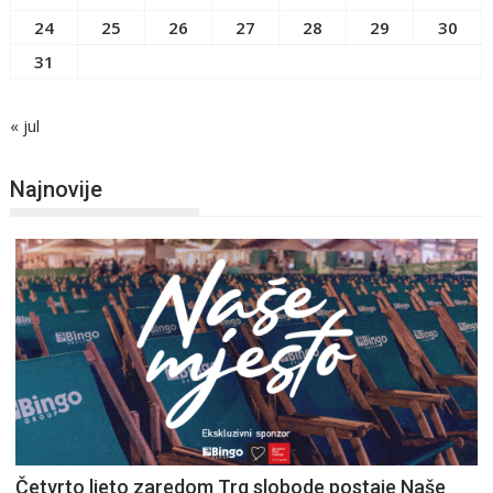
24
25
26
27
28
29
30
31
« jul
Najnovije
Četvrto ljeto zaredom Trg slobode postaje Naše