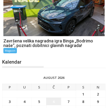
Završena velika nagradna igra Binga „Bodrimo
naše“, poznati dobitnici glavnih nagrada!
Magazin
Kalendar
AUGUST 2026
P
U
S
Č
P
S
N
1
2
3
4
5
6
7
8
9