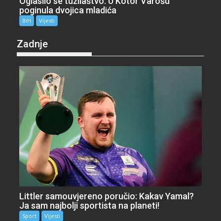
Oglasilo se tužilaštvo: U Kotor Varošu
poginula dvojica mladića
BiH
Vijesti
Zadnje
Littler samouvjereno poručio: Kakav Yamal?
Ja sam najbolji sportista na planeti!
Sport
Vijesti