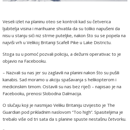
Veseli izlet na planinu oteo se kontroli kad su četverica
ljubitelja visina i marihuane shvatila da su toliko napušeni da
nisu u stanju sići niz strme puteljke, nakon što su se popela na
najviši vrh u Velikoj Britaniji Scafell Pike u Lake Districtu.
Stoga su u pomoć pozvali policiju, a dežurni operativac to je
objavio na Facebooku.
– Nazvali su nas jer su zaglavili na planini nakon što su pušili
kanabis. Sad moramo u akciju spašavanja s helikopterom i
medicinskim timom. Ostavili su nas bez riječi – napisao je na
Facebooku, prenosi Slobodna Dalmacija.
O slučaju koji je nasmijao Veliku Britaniju izvijestio je The
Guardian pod prikladnim naslovom “Too high”. Spasiteljima je
trebalo više od tri sata da s planine spuste nestašnu četvorku.