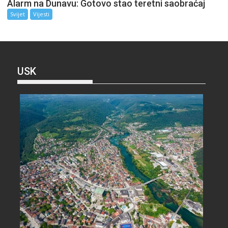
Alarm na Dunavu: Gotovo stao teretni saobraćaj
Svijet
Vijesti
USK