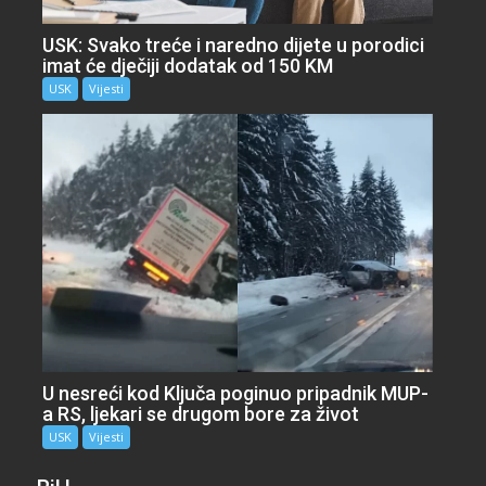
USK: Svako treće i naredno dijete u porodici
imat će dječiji dodatak od 150 KM
USK
Vijesti
U nesreći kod Ključa poginuo pripadnik MUP-
a RS, ljekari se drugom bore za život
USK
Vijesti