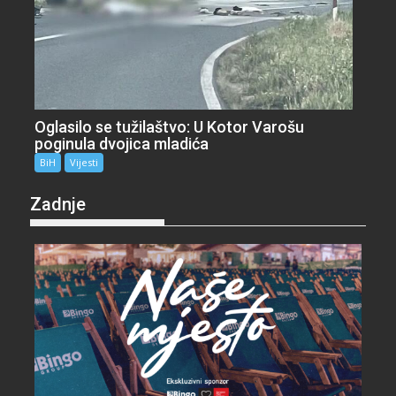
Oglasilo se tužilaštvo: U Kotor Varošu
poginula dvojica mladića
BiH
Vijesti
Zadnje