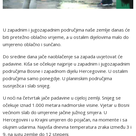
U zapadnim i jugozapadnim područjima naše zemlje danas će
biti pretežno oblačno vrijeme, a u ostalim dijelovima malo do
umjereno oblačno i sunčano.
Do sredine dana jače naoblačenje sa zapada uvjetovat će
padavine. Kiša se očekuje najprije u zapadnim i jugozapadnim
područjima Bosne i zapadnom dijelu Hercegovine. U ostalim
područjima samo ponegdje. U planinskim područjima
susnježica i slab snijeg.
U noći na četvrtak jače padavine u cijeloj zemlji. Snijeg se
očekuje iznad 1.000 metara nadmorske visine. Vjetar u Bosni
većinom slab do umjerene jačine južnog smjera. U
Hercegovini i u Krajini umjeren do pojačan, na momente i sa
olujnim udarima. Najviša dnevna temperatura zraka između 3 i
9, na jugu zemlje do 12 stepeni.