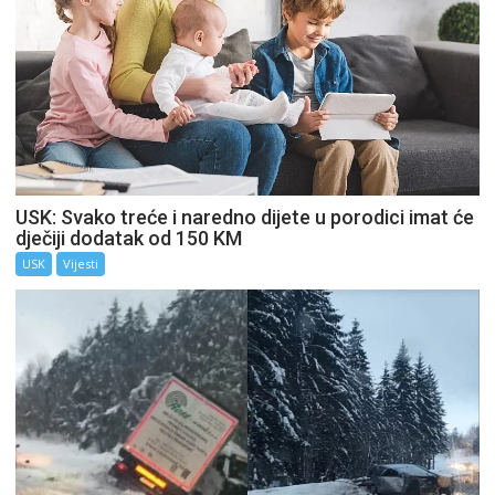
USK: Svako treće i naredno dijete u porodici imat će
dječiji dodatak od 150 KM
USK
Vijesti