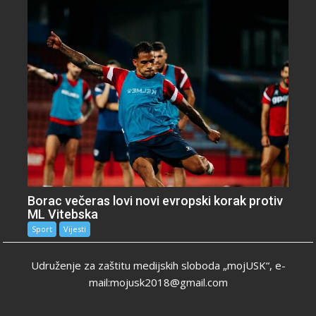
Borac večeras lovi novi evropski korak protiv
ML Vitebska
Sport
Vijesti
Udruženje za zaštitu medijskih sloboda „mojUSK“, e-
mail:mojusk2018@gmail.com