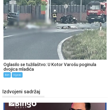
Oglasilo se tužilaštvo: U Kotor Varošu poginula
dvojica mladića
BiH
Vijesti
Izdvojeni sadržaj