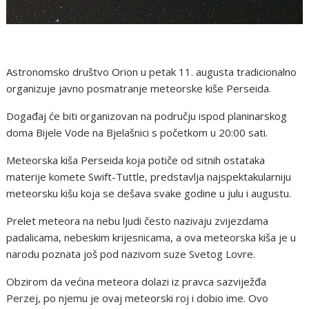
Astronomsko društvo Orion u petak 11. augusta tradicionalno
organizuje javno posmatranje meteorske kiše Perseida.
Događaj će biti organizovan na području ispod planinarskog
doma Bijele Vode na Bjelašnici s početkom u 20:00 sati.
Meteorska kiša Perseida koja potiče od sitnih ostataka
materije komete Swift-Tuttle, predstavlja najspektakularniju
meteorsku kišu koja se dešava svake godine u julu i augustu.
Prelet meteora na nebu ljudi često nazivaju zvijezdama
padalicama, nebeskim krijesnicama, a ova meteorska kiša je u
narodu poznata još pod nazivom suze Svetog Lovre.
Obzirom da većina meteora dolazi iz pravca sazviježđa
Perzej, po njemu je ovaj meteorski roj i dobio ime. Ovo