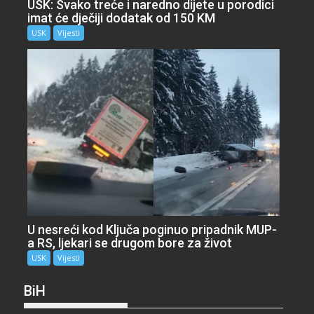
USK: Svako treće i naredno dijete u porodici
imat će dječiji dodatak od 150 KM
USK
Vijesti
U nesreći kod Ključa poginuo pripadnik MUP-
a RS, ljekari se drugom bore za život
USK
Vijesti
BiH