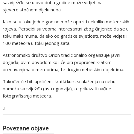
sazviježđe se u ovo doba godine može vidjeti na
sjeveroistočnom dijelu neba.
Iako se u toku jedne godine može opaziti nekoliko meteorskih
rojeva, Perseidi su veoma interesantni zbog činjenice da se u
toku maksimuma, daleko od gradske svjetlosti, može vidjeti i
100 meteora u toku jednog sata.
Astronomsko društvo Orion tradicionalno organizuje javni
događaj ovim povodom koji će biti propraćen kratkim
predavanjima o meteorima, te drugim nebeskim objektima.
Također će biti upriličen i kratki kurs snalaženja na nebu
pomoću sazviježđa (astrognozija), te prikazati načine
fotografisanja meteora.
BiH
Povezane objave