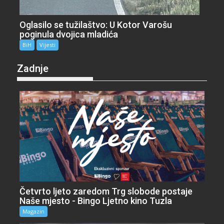
Oglasilo se tužilaštvo: U Kotor Varošu
poginula dvojica mladića
BiH
Vijesti
Zadnje
Četvrto ljeto zaredom Trg slobode postaje
Naše mjesto - Bingo Ljetno kino Tuzla
Magazin