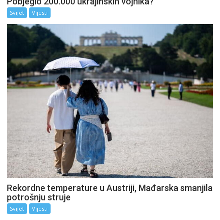
Pobjeglo 200.000 ukrajinskih vojnika?
Svijet
Vijesti
Rekordne temperature u Austriji, Mađarska smanjila
potrošnju struje
Svijet
Vijesti