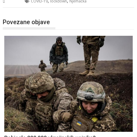
,
,
Svijet
COVID-19
lockdown
Njemačka
Povezane objave