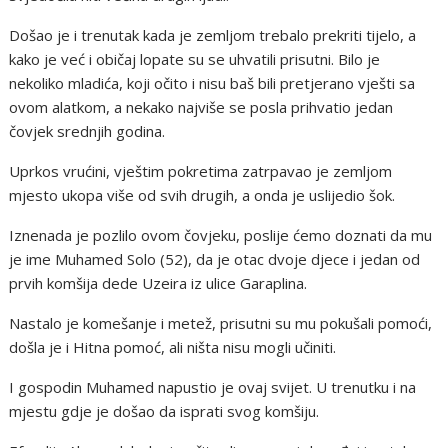
Došao je i trenutak kada je zemljom trebalo prekriti tijelo, a
kako je već i običaj lopate su se uhvatili prisutni. Bilo je
nekoliko mladića, koji očito i nisu baš bili pretjerano vješti sa
ovom alatkom, a nekako najviše se posla prihvatio jedan
čovjek srednjih godina.
Uprkos vrućini, vještim pokretima zatrpavao je zemljom
mjesto ukopa više od svih drugih, a onda je uslijedio šok.
Iznenada je pozlilo ovom čovjeku, poslije ćemo doznati da mu
je ime Muhamed Solo (52), da je otac dvoje djece i jedan od
prvih komšija dede Uzeira iz ulice Garaplina.
Nastalo je komešanje i metež, prisutni su mu pokušali pomoći,
došla je i Hitna pomoć, ali ništa nisu mogli učiniti.
I gospodin Muhamed napustio je ovaj svijet. U trenutku i na
mjestu gdje je došao da isprati svog komšiju.