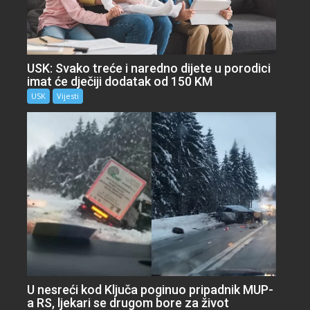
USK: Svako treće i naredno dijete u porodici
imat će dječiji dodatak od 150 KM
USK
Vijesti
U nesreći kod Ključa poginuo pripadnik MUP-
a RS, ljekari se drugom bore za život