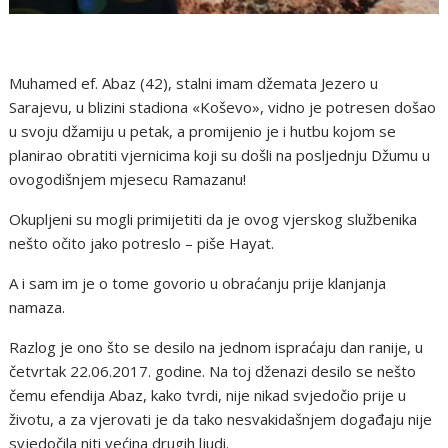
Muhamed ef. Abaz (42), stalni imam džemata Jezero u
Sarajevu, u blizini stadiona «Koševo», vidno je potresen došao
u svoju džamiju u petak, a promijenio je i hutbu kojom se
planirao obratiti vjernicima koji su došli na posljednju Džumu u
ovogodišnjem mjesecu Ramazanu!
Okupljeni su mogli primijetiti da je ovog vjerskog službenika
nešto očito jako potreslo – piše Hayat.
A i sam im je o tome govorio u obraćanju prije klanjanja
namaza.
Razlog je ono što se desilo na jednom ispraćaju dan ranije, u
četvrtak 22.06.2017. godine. Na toj dženazi desilo se nešto
čemu efendija Abaz, kako tvrdi, nije nikad svjedočio prije u
životu, a za vjerovati je da tako nesvakidašnjem događaju nije
svjedočila niti većina drugih ljudi.