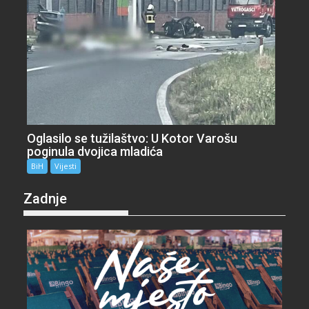
Oglasilo se tužilaštvo: U Kotor Varošu
poginula dvojica mladića
BiH
Vijesti
Zadnje