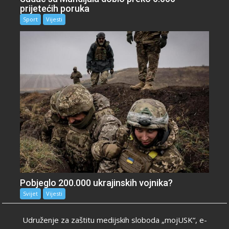
prijetećih poruka
Sport
Vijesti
Pobjeglo 200.000 ukrajinskih vojnika?
Svijet
Vijesti
Udruženje za zaštitu medijskih sloboda „mojUSK“, e-