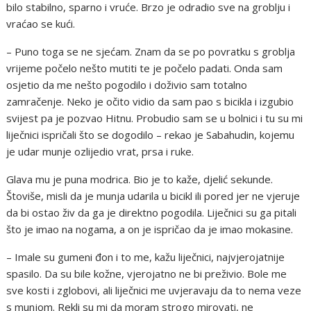
bilo stabilno, sparno i vruće. Brzo je odradio sve na groblju i
vraćao se kući.
– Puno toga se ne sjećam. Znam da se po povratku s groblja
vrijeme počelo nešto mutiti te je počelo padati. Onda sam
osjetio da me nešto pogodilo i doživio sam totalno
zamračenje. Neko je očito vidio da sam pao s bicikla i izgubio
svijest pa je pozvao Hitnu. Probudio sam se u bolnici i tu su mi
liječnici ispričali što se dogodilo – rekao je Sabahudin, kojemu
je udar munje ozlijedio vrat, prsa i ruke.
Glava mu je puna modrica. Bio je to kaže, djelić sekunde.
Štoviše, misli da je munja udarila u bicikl ili pored jer ne vjeruje
da bi ostao živ da ga je direktno pogodila. Liječnici su ga pitali
što je imao na nogama, a on je ispričao da je imao mokasine.
– Imale su gumeni đon i to me, kažu liječnici, najvjerojatnije
spasilo. Da su bile kožne, vjerojatno ne bi preživio. Bole me
sve kosti i zglobovi, ali liječnici me uvjeravaju da to nema veze
s munjom. Rekli su mi da moram strogo mirovati, ne