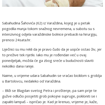
Sabahudina Šahovića (62) iz Varaždina, kojeg je u petak
pogodila munja tokom snažnog nevremena, u subotu su s
intenzivnog odjela varaždinske bolnice prebacili na hirurgiju,
prenosi 24sata.hr.
Liječnici su mu rekli da je pravo čudo da je uopće ostao živ, jer
to prežive tek rijetki. Iako mu je rođendan već u ovaj
ponedjeljak, možda će ga zbog sreće u budućnosti slaviti
nekoliko dana ranije.
Naime, u vrijeme udara Sabahudin se vraćao biciklom s groblja
u Bartolovcu, nedaleko od Varaždina.
– Bliži se Blagdan svetog Petra i proštenje, pa sam prije te
gužve odlučio posjetiti grob pokojne supruge, pokloniti se i
zapaliti lampaš – ispričao je. Kad je krenuo, vrijeme je, kaže,