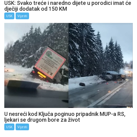
USK: Svako treće i naredno dijete u porodici imat će
dječiji dodatak od 150 KM
USK
Vijesti
U nesreći kod Ključa poginuo pripadnik MUP-a RS,
ljekari se drugom bore za život
USK
Vijesti