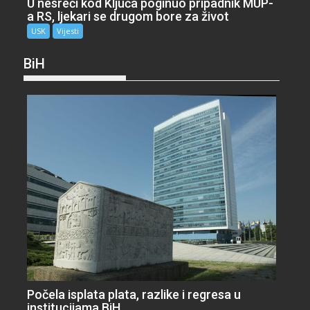
U nesreći kod Ključa poginuo pripadnik MUP-
a RS, ljekari se drugom bore za život
USK
Vijesti
BiH
Počela isplata plata, razlike i regresa u
institucijama BiH