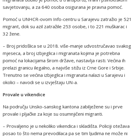
savjetovanju, a za 640 osoba osigurana je pravna pomoć.
Pomoć u UNHCR-ovom Info-centru u Sarajevu zatražio je 521
migrant, dok su azil zatražile 253 osobe, i to 221 muškarac i
32 žene.
– Broj pridošlica se u 2018. više-manje udvostručavao svakog
mjeseca, a broj izbjeglica i migranata kojima je potrebna
pomoć na lokacijama širom države, nastavlja rasti. Većina ih
prelazi granicu ilegalno, a najviše stižu iz Crne Gore i Srbije.
Trenutno se većina izbjeglica i migranata nalazi u Sarajevu i
okolici – navodi se u izvještaju UN-a.
Provale u vikendice
Na području Unsko-sanskog kantona zabilježene su i prve
provale i pljačke za koje su osumnjičeni migranti.
– Provaljeno je u nekoliko vikendica i skladišta. Policiji otežava
posao to što nema prevodilaca pa se tim ljudima ne može ni