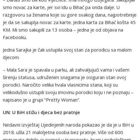
smo novac za karte, jer svi idu u Bihać pa onda dalje. U
razgovoru sa ženama koje su gore svakog dana, najpotrebnije
je da se sakuplja novac za karte. Jedna karta za Bihać košta 45
KM. Mi smo sakupili za 13 osoba – jedna je od objava na
Facebooku.
Jedna Sarajka je čak ustupila svoj stan za porodicu sa malom
djecom.
– Mala Sara je spavala u parku, ali zahvaljujući vama i vašem
širenju statusa, udruženim snagama je osiguran stan ovoj
porodici. Naročito velika hvala vlasnicima stana, koji su
velikodušno ustupili svoju imovinu porodici koju i ne poznaju –
napisano je u grupi “Pretty Woman”.
UN: U BiH stižu i djeca bez pratnje
Nedavni izvještaj Ujedinjenih naroda pokazao je da je u BiH u
2018. ušla 21 maloljetna osoba bez pratnje. Više od 600
migranata dobilo je pomoć u transportu, hrani i psihološkom