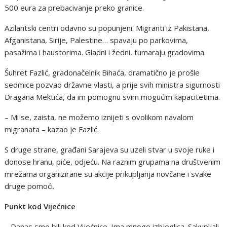
500 eura za prebacivanje preko granice.
Azilantski centri odavno su popunjeni. Migranti iz Pakistana,
Afganistana, Sirije, Palestine… spavaju po parkovima,
pasažima i haustorima. Gladni i žedni, tumaraju gradovima.
Šuhret Fazlić, gradonačelnik Bihaća, dramatično je prošle
sedmice pozvao državne vlasti, a prije svih ministra sigurnosti
Dragana Mektića, da im pomognu svim mogućim kapacitetima.
– Mi se, zaista, ne možemo iznijeti s ovolikom navalom
migranata – kazao je Fazlić.
S druge strane, građani Sarajeva su uzeli stvar u svoje ruke i
donose hranu, piće, odjeću. Na raznim grupama na društvenim
mrežama organizirane su akcije prikupljanja novčane i svake
druge pomoći.
Punkt kod Vijećnice
– Danas smo bili kod Vijećnice. Ima mnogo izbjeglica. Sakupljali