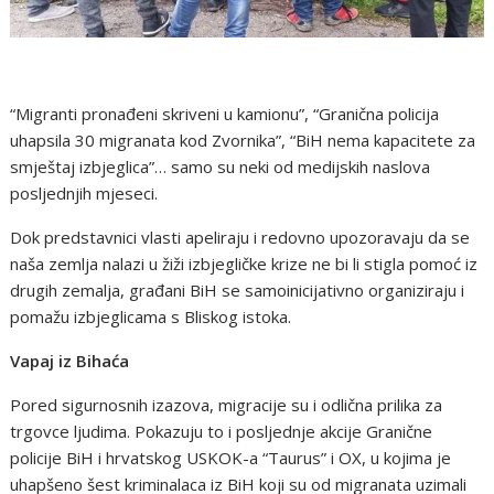
“Migranti pronađeni skriveni u kamionu”, “Granična policija
uhapsila 30 migranata kod Zvornika”, “BiH nema kapacitete za
smještaj izbjeglica”… samo su neki od medijskih naslova
posljednjih mjeseci.
Dok predstavnici vlasti apeliraju i redovno upozoravaju da se
naša zemlja nalazi u žiži izbjegličke krize ne bi li stigla pomoć iz
drugih zemalja, građani BiH se samoinicijativno organiziraju i
pomažu izbjeglicama s Bliskog istoka.
Vapaj iz Bihaća
Pored sigurnosnih izazova, migracije su i odlična prilika za
trgovce ljudima. Pokazuju to i posljednje akcije Granične
policije BiH i hrvatskog USKOK-a “Taurus” i OX, u kojima je
uhapšeno šest kriminalaca iz BiH koji su od migranata uzimali