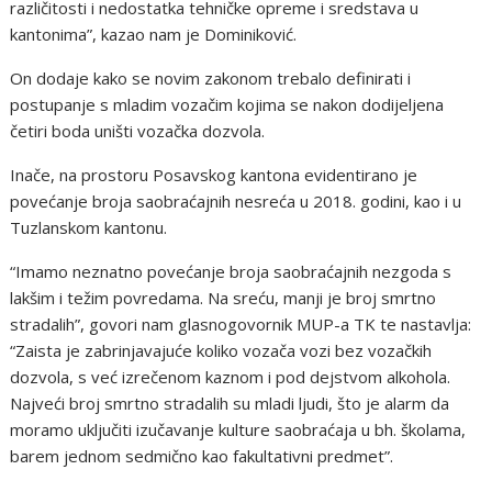
različitosti i nedostatka tehničke opreme i sredstava u
kantonima”, kazao nam je Dominiković.
On dodaje kako se novim zakonom trebalo definirati i
postupanje s mladim vozačim kojima se nakon dodijeljena
četiri boda uništi vozačka dozvola.
Inače, na prostoru Posavskog kantona evidentirano je
povećanje broja saobraćajnih nesreća u 2018. godini, kao i u
Tuzlanskom kantonu.
“Imamo neznatno povećanje broja saobraćajnih nezgoda s
lakšim i težim povredama. Na sreću, manji je broj smrtno
stradalih”, govori nam glasnogovornik MUP-a TK te nastavlja:
“Zaista je zabrinjavajuće koliko vozača vozi bez vozačkih
dozvola, s već izrečenom kaznom i pod dejstvom alkohola.
Najveći broj smrtno stradalih su mladi ljudi, što je alarm da
moramo uključiti izučavanje kulture saobraćaja u bh. školama,
barem jednom sedmično kao fakultativni predmet”.