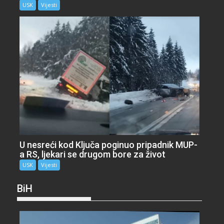
USK
Vijesti
U nesreći kod Ključa poginuo pripadnik MUP-
a RS, ljekari se drugom bore za život
USK
Vijesti
BiH