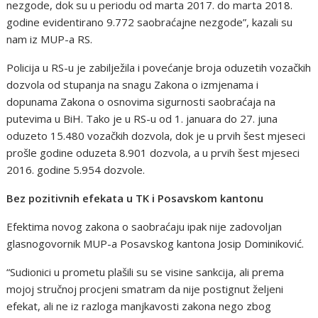
nezgode, dok su u periodu od marta 2017. do marta 2018.
godine evidentirano 9.772 saobraćajne nezgode”, kazali su
nam iz MUP-a RS.
Policija u RS-u je zabilježila i povećanje broja oduzetih vozačkih
dozvola od stupanja na snagu Zakona o izmjenama i
dopunama Zakona o osnovima sigurnosti saobraćaja na
putevima u BiH. Tako je u RS-u od 1. januara do 27. juna
oduzeto 15.480 vozačkih dozvola, dok je u prvih šest mjeseci
prošle godine oduzeta 8.901 dozvola, a u prvih šest mjeseci
2016. godine 5.954 dozvole.
Bez pozitivnih efekata u TK i Posavskom kantonu
Efektima novog zakona o saobraćaju ipak nije zadovoljan
glasnogovornik MUP-a Posavskog kantona Josip Dominiković.
“Sudionici u prometu plašili su se visine sankcija, ali prema
mojoj stručnoj procjeni smatram da nije postignut željeni
efekat, ali ne iz razloga manjkavosti zakona nego zbog