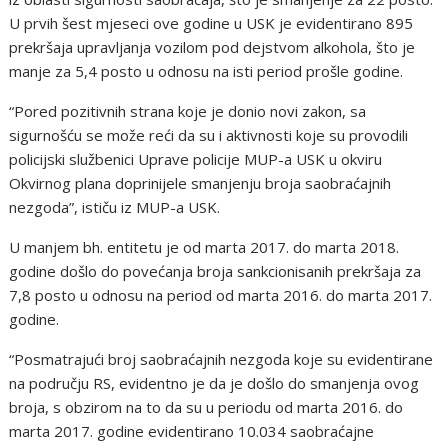
U prvih šest mjeseci ove godine u USK je evidentirano 895
prekršaja upravljanja vozilom pod dejstvom alkohola, što je
manje za 5,4 posto u odnosu na isti period prošle godine.
“Pored pozitivnih strana koje je donio novi zakon, sa
sigurnošću se može reći da su i aktivnosti koje su provodili
policijski službenici Uprave policije MUP-a USK u okviru
Okvirnog plana doprinijele smanjenju broja saobraćajnih
nezgoda”, ističu iz MUP-a USK.
U manjem bh. entitetu je od marta 2017. do marta 2018.
godine došlo do povećanja broja sankcionisanih prekršaja za
7,8 posto u odnosu na period od marta 2016. do marta 2017.
godine.
“Posmatrajući broj saobraćajnih nezgoda koje su evidentirane
na području RS, evidentno je da je došlo do smanjenja ovog
broja, s obzirom na to da su u periodu od marta 2016. do
marta 2017. godine evidentirano 10.034 saobraćajne