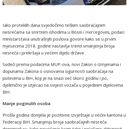
Iako proteklih dana svjedočimo teškim saobraćajnim
nesrećama sa smrtnim ishodima u Bosni i Hercegovini, podaci
ministarstava unutrašnjih poslova govore kako se u prvim
mjesecima 2018. godine nastavlja trend smanjenja broja
nesreća i prekršaja u većem dijelu države.
Sudeći prema podacima MUP-ova, novi Zakon o izmjenama i
dopunama Zakona o osnovama sigurnosti saobraćaja na
putevima u BiH, koji je na snazi već skoro godinu i po,
djelimično je utjecao na svijest vozača u pojedinim dijelovima
BiH.
Manje poginulih osoba
Prošla godina donijela je pozitivne izvještaje u većini kantona u
Federaciji BiH. Smanjenju broja saobraćajnih nesreća
doprinijeli su, kako povećanje kazni tako i pojačane aktivnosti