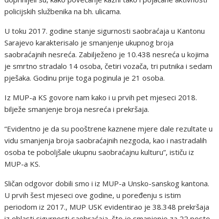
policijskih službenika na bh. ulicama.
U toku 2017. godine stanje sigurnosti saobraćaja u Kantonu
Sarajevo karakterisalo je smanjenje ukupnog broja
saobraćajnih nesreća. Zabilježeno je 10.438 nesreća u kojima
je smrtno stradalo 14 osoba, četiri vozača, tri putnika i sedam
pješaka. Godinu prije toga poginula je 21 osoba.
Iz MUP-a KS govore nam kako i u prvih pet mjeseci 2018.
bilježe smanjenje broja nesreća i prekršaja.
“Evidentno je da su pooštrene kaznene mjere dale rezultate u
vidu smanjenja broja saobraćajnih nezgoda, kao i nastradalih
osoba te poboljšale ukupnu saobraćajnu kulturu”, ističu iz
MUP-a KS.
Sličan odgovor dobili smo i iz MUP-a Unsko-sanskog kantona.
U prvih šest mjeseci ove godine, u poređenju s istim
periodom iz 2017., MUP USK evidentirao je 38.348 prekršaja
iz oblasti sigurnosti saobraćaja, što je smanjenje za 22 posto.