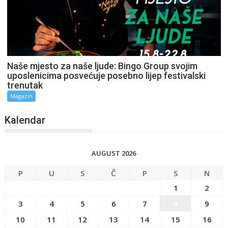
Naše mjesto za naše ljude: Bingo Group svojim
uposlenicima posvećuje posebno lijep festivalski
trenutak
Magazin
Kalendar
AUGUST 2026
P
U
S
Č
P
S
N
1
2
3
4
5
6
7
8
9
10
11
12
13
14
15
16