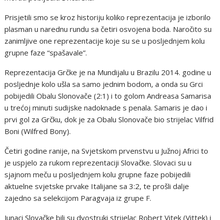
Prisjetili smo se kroz historiju koliko reprezentacija je izborilo
plasman u narednu rundu sa četiri osvojena boda. Naročito su
zanimljive one reprezentacije koje su se u posljednjem kolu
grupne faze “spašavale”.
Reprezentacija Grčke je na Mundijalu u Brazilu 2014. godine u
posljednje kolo ušla sa samo jednim bodom, a onda su Grci
pobijedili Obalu Slonovače (2:1) i to golom Andreasa Samarisa
u trećoj minuti sudijske nadoknade s penala. Samaris je dao i
prvi gol za Grčku, dok je za Obalu Slonovače bio strijelac Vilfrid
Boni (Wilfred Bony).
Četiri godine ranije, na Svjetskom prvenstvu u Južnoj Africi to
je uspjelo za rukom reprezentaciji Slovačke. Slovaci su u
sjajnom meču u posljednjem kolu grupne faze pobijedili
aktuelne svjetske prvake Italijane sa 3:2, te prošli dalje
zajedno sa selekcijom Paragvaja iz grupe F.
Junaci Slovačke bili su dvostruki strijelac Robert Vitek (Vittek) i