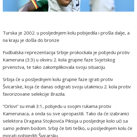
Turska je 2002. u posljednjem kolu pobijedila i prošla dalje, a
na kraju je došla do bronze
Fudbalska reprezentacija Srbije prokockala je pobjedu protiv
Kameruna (3:3) u okviru 2. kola grupne faze Svjetskog
prvenstva, te tako zakomplikovala svoju situaciju.
Srbija će u posljednjem kolu grupne faze igrati protiv
Švicarske, koja će danas odigrati svoju utakmicu 2. kola protiv
favorizovane selekcije Brazila.
“Orlovi” su imali 3:1, pobjedu u svojim rukama protiv
Kamerunaca, a onda su sve upropastili. Tako da će izabranici
selektora Dragana Stojkovića Piksija u posljednje kolo ući sa
samo jednim bodom. Srbiji će biti teško, u posljednjem kolu će
morati pobijediti Švicarsku.