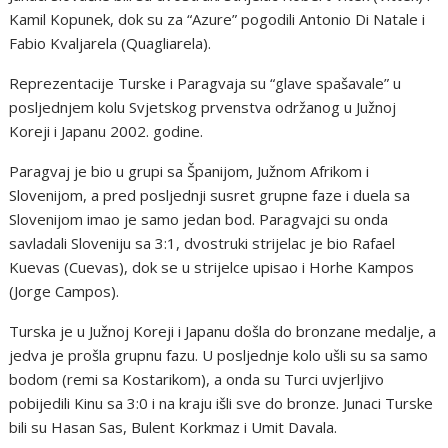
Kamil Kopunek, dok su za “Azure” pogodili Antonio Di Natale i
Fabio Kvaljarela (Quagliarela).
Reprezentacije Turske i Paragvaja su “glave spašavale” u
posljednjem kolu Svjetskog prvenstva održanog u Južnoj
Koreji i Japanu 2002. godine.
Paragvaj je bio u grupi sa Španijom, Južnom Afrikom i
Slovenijom, a pred posljednji susret grupne faze i duela sa
Slovenijom imao je samo jedan bod. Paragvajci su onda
savladali Sloveniju sa 3:1, dvostruki strijelac je bio Rafael
Kuevas (Cuevas), dok se u strijelce upisao i Horhe Kampos
(Jorge Campos).
Turska je u Južnoj Koreji i Japanu došla do bronzane medalje, a
jedva je prošla grupnu fazu. U posljednje kolo ušli su sa samo
bodom (remi sa Kostarikom), a onda su Turci uvjerljivo
pobijedili Kinu sa 3:0 i na kraju išli sve do bronze. Junaci Turske
bili su Hasan Sas, Bulent Korkmaz i Umit Davala.