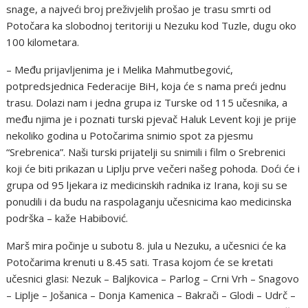
snage, a najveći broj preživjelih prošao je trasu smrti od
Potočara ka slobodnoj teritoriji u Nezuku kod Tuzle, dugu oko
100 kilometara.
– Među prijavljenima je i Melika Mahmutbegović,
potpredsjednica Federacije BiH, koja će s nama preći jednu
trasu. Dolazi nam i jedna grupa iz Turske od 115 učesnika, a
među njima je i poznati turski pjevač Haluk Levent koji je prije
nekoliko godina u Potočarima snimio spot za pjesmu
“Srebrenica”. Naši turski prijatelji su snimili i film o Srebrenici
koji će biti prikazan u Liplju prve večeri našeg pohoda. Doći će i
grupa od 95 ljekara iz medicinskih radnika iz Irana, koji su se
ponudili i da budu na raspolaganju učesnicima kao medicinska
podrška – kaže Habibović.
Marš mira počinje u subotu 8. jula u Nezuku, a učesnici će ka
Potočarima krenuti u 8.45 sati. Trasa kojom će se kretati
učesnici glasi: Nezuk – Baljkovica – Parlog – Crni Vrh – Snagovo
– Liplje – Jošanica – Donja Kamenica – Bakrači – Glodi – Udrč –