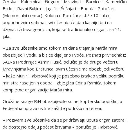
Cerska – Kaldrmica – Đugum – Mravinjci – Burnice – Kameničko
Brdo – Ravni Buljim – Jaglići – Šušnjari – Budak – Potočari
(Memorijalni centar). Kolona u Potočare stiže 10. jula u
popodnevnim satima i svi učesnici će dan kasnije biti na
dženazi žrtava genocica, koja se tradicionalno organizira 11.
jula.
– Za sve učesnike smo tokom tri dana trajanja Marša mira
obezbijedili vodu, a bit će dijeljeno i voće. Poznati privrednik iz
SAD-a i Podrinjac Azmir Husić, odlučio je da druge večeri u
Mravinjcima kod Bratunca, svim učesnicima obezbijedi večeru
– kaže Munir Habibović koji je posebno istakao veliku podršku
ministra raseljenih osoba i izbjeglica Edina Ramića, tokom
kompletne organizacije Marša mira.
Oružane snage BiH obezbijedile su helikoptersku podršku, a
Federalna uprava civilne zaštite podršku na terenu.
– Pozivam sve učesnike da se pridržavaju uputa organizatora i
da dostojno odaju počast žrtvama – poiručio je Habibović.