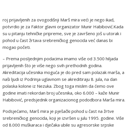
roj prijavljenih za ovogodišnji Marš mira veći je nego ikad,
potvrdio je za Faktor glavni organizator Munir Habibović.Kada
su u pitanju tehničke pripreme, sve je završeno još u utorak i
pohod u čast žrtava srebreničkog genocida već danas bi
mogao početi.
– Prema posljednjim podacima imamo više od 3.500 hiljada
prijavljenih što je više nego svih prethodnih godina.
Akreditacija učesnika moguća je do pred sam polazak marša, a
naši ljudi iz Podrinja uglavnom se akreditiraju 8. jula, na dan
polaska kolone iz Nezuka. Zbog toga mislim da ćemo ove
godine imati rekordan broj učesnika, oko 6.000 – kaže Munir
Habibović, predsjednik organizacionog pododbora Marša mira.
Podsjećamo, Marš mira je pješački pohod u čast na žrtve
srebreničkog genocida, koji je izvršen u julu 1995. godine. Više
od 8.000 muškaraca i dječaka ubile su agresorske srpske