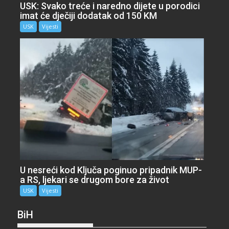
USK: Svako treće i naredno dijete u porodici
imat će dječiji dodatak od 150 KM
USK
Vijesti
U nesreći kod Ključa poginuo pripadnik MUP-
a RS, ljekari se drugom bore za život
USK
Vijesti
BiH