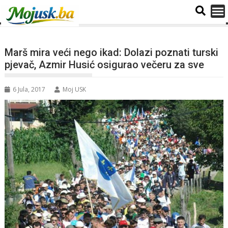
Marš mira veći nego ikad: Dolazi poznati turski
pjevač, Azmir Husić osigurao večeru za sve
6 Jula, 2017
Moj USK