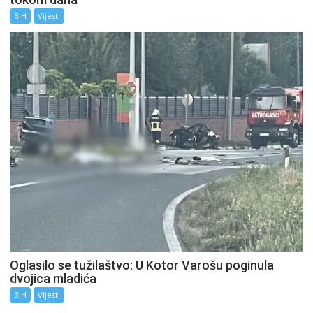
BiH
Vijesti
Oglasilo se tužilaštvo: U Kotor Varošu poginula
dvojica mladića
BiH
Vijesti