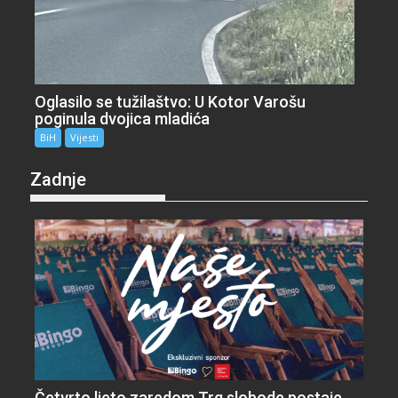
Oglasilo se tužilaštvo: U Kotor Varošu
poginula dvojica mladića
BiH
Vijesti
Zadnje
Četvrto ljeto zaredom Trg slobode postaje