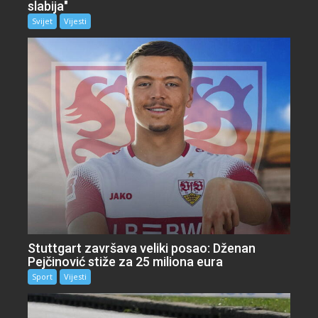
slabija"
Svijet
Vijesti
Stuttgart završava veliki posao: Dženan
Pejčinović stiže za 25 miliona eura
Sport
Vijesti