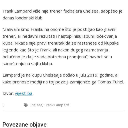
Frank Lampard više nije trener fudbalera Chelsea, saopštio je
danas londonski klub.
“Zahvalni smo Franku na onome što je postigao kao glavni
trener, ali nedavni rezultati i nastupi nisu ispunili očekivanja
kluba. Nikada nije pravi trenutak da se rastanete od klupske
legende kao što je Frank, ali nakon dugog razmatranja
odlučeno je da je sada potrebna promjena”, navodi se u
saopštenju na sajtu kluba.
Lampard je na klupu Chelseaja došao u julu 2019. godine, a
kako prenose mediji na toj poziciji zamijeniće ga Tomas Tuhel.
Izvor:
vijesti.ba
,
Sport
Chelsea
Frank Lampard
Povezane objave