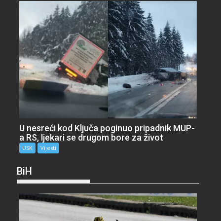
U nesreći kod Ključa poginuo pripadnik MUP-
a RS, ljekari se drugom bore za život
USK
Vijesti
BiH