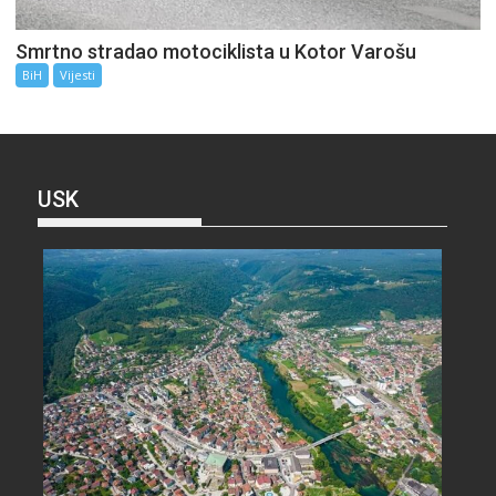
Smrtno stradao motociklista u Kotor Varošu
BiH
Vijesti
USK