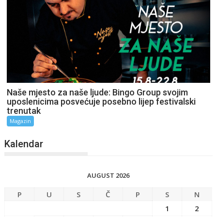
Naše mjesto za naše ljude: Bingo Group svojim
uposlenicima posvećuje posebno lijep festivalski
trenutak
Magazin
Kalendar
AUGUST 2026
P
U
S
Č
P
S
N
1
2