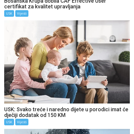
Bosanska Krupa dobila CAF Effective User
certifikat za kvalitet upravljanja
USK
Vijesti
USK: Svako treće i naredno dijete u porodici imat će
dječiji dodatak od 150 KM
USK
Vijesti