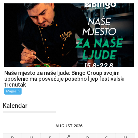
Naše mjesto za naše ljude: Bingo Group svojim
uposlenicima posvećuje posebno lijep festivalski
trenutak
Magazin
Kalendar
AUGUST 2026
P
U
S
Č
P
S
N