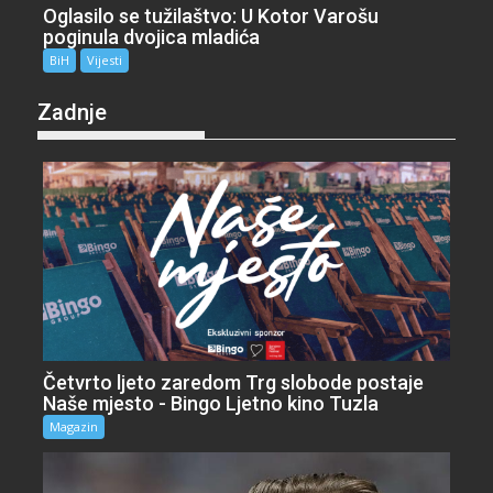
Oglasilo se tužilaštvo: U Kotor Varošu
poginula dvojica mladića
BiH
Vijesti
Zadnje
Četvrto ljeto zaredom Trg slobode postaje
Naše mjesto - Bingo Ljetno kino Tuzla
Magazin