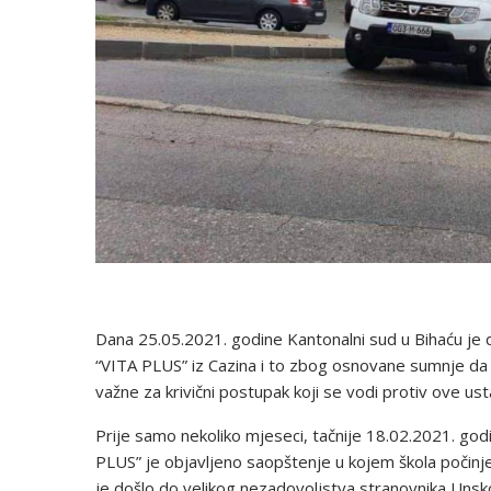
Dana 25.05.2021. godine Kantonalni sud u Bihaću je 
“VITA PLUS” iz Cazina i to zbog osnovane sumnje da će un
važne za krivični postupak koji se vodi protiv ove us
Prije samo nekoliko mjeseci, tačnije 18.02.2021. god
PLUS” je objavljeno saopštenje u kojem škola počinje 
je došlo do velikog nezadovoljstva stranovnika Unsko