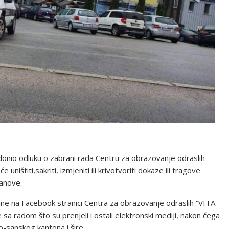
donio odluku o zabrani rada Centru za obrazovanje odraslih
ištiti,sakriti, izmjeniti ili krivotvoriti dokaze ili tragove
tanove.
ine na Facebook stranici Centra za obrazovanje odraslih “VITA
sa radom što su prenjeli i ostali elektronski mediji, nakon čega
-sanskog kantona i šire.