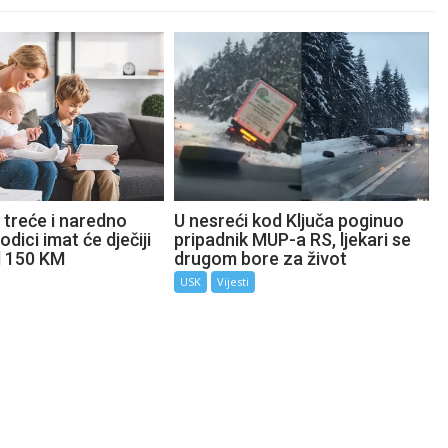
 treće i naredno
U nesreći kod Ključa poginuo
odici imat će dječiji
pripadnik MUP-a RS, ljekari se
d 150 KM
drugom bore za život
USK
Vijesti