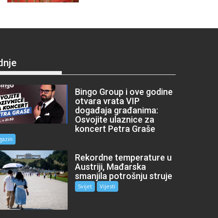
dnje
Bingo Group i ove godine
otvara vrata VIP
događaja građanima:
Osvojite ulaznice za
koncert Petra Graše
gazin
Rekordne temperature u
Austriji, Mađarska
smanjila potrošnju struje
Svijet
Vijesti