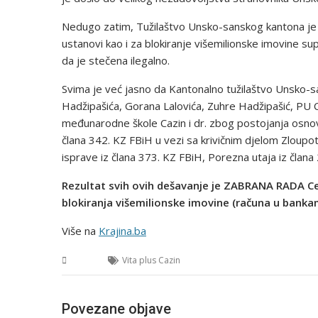
Nedugo zatim, Tužilaštvo Unsko-sanskog kantona je 
ustanovi kao i za blokiranje višemilionske imovine su
da je stečena ilegalno.
Svima je već jasno da Kantonalno tužilaštvo Unsko-s
Hadžipašića, Gorana Lalovića, Zuhre Hadžipašić, PU C
međunarodne škole Cazin i dr. zbog postojanja osnova 
člana 342. KZ FBiH u vezi sa krivičnim djelom Zloupot
isprave iz člana 373. KZ FBiH, Porezna utaja iz člana
Rezultat svih ovih dešavanje je ZABRANA RADA Ce
blokiranja višemilionske imovine (računa u banka
Više na
Krajina.ba
USK
Vita plus Cazin
Povezane objave