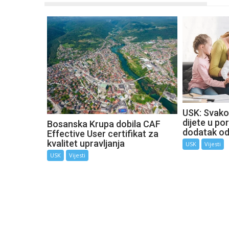
USK: Svako
dijete u por
Bosanska Krupa dobila CAF
dodatak o
Effective User certifikat za
kvalitet upravljanja
USK
Vijesti
USK
Vijesti