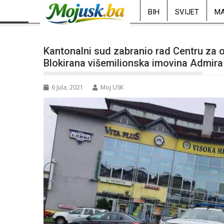
BIH
SVIJET
MA
Kantonalni sud zabranio rad Centru za 
Blokirana višemilionska imovina Admira
6 Jula, 2021
Moj USK