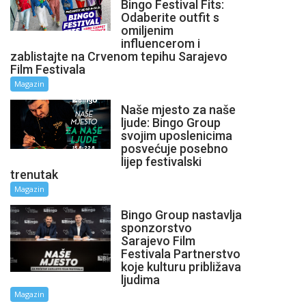
Bingo Festival Fits:
Odaberite outfit s
omiljenim
influencerom i
zablistajte na Crvenom tepihu Sarajevo
Film Festivala
Magazin
Naše mjesto za naše
ljude: Bingo Group
svojim uposlenicima
posvećuje posebno
lijep festivalski
trenutak
Magazin
Bingo Group nastavlja
sponzorstvo
Sarajevo Film
Festivala Partnerstvo
koje kulturu približava
ljudima
Magazin