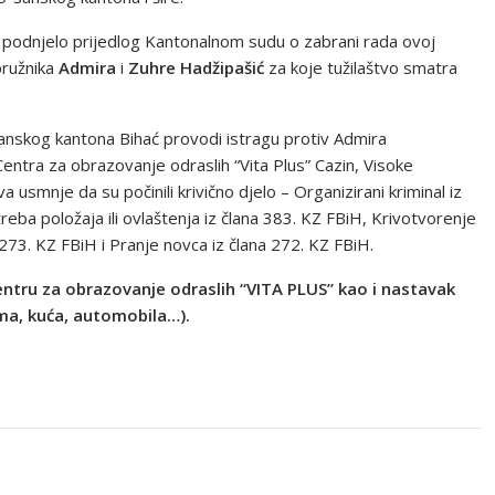
podnjelo prijedlog Kantonalnom sudu o zabrani rada ovoj
pružnika
Admira
i
Zuhre Hadžipašić
za koje tužilaštvo smatra
anskog kantona Bihać provodi istragu protiv Admira
entra za obrazovanje odraslih “Vita Plus” Cazin, Visoke
usmnje da su počinili krivično djelo – Organizirani kriminal iz
reba položaja ili ovlaštenja iz člana 383. KZ FBiH, Krivotvorenje
 273. KZ FBiH i Pranje novca iz člana 272. KZ FBiH.
ntru za obrazovanje odraslih “VITA PLUS” kao i nastavak
ma, kuća, automobila…).