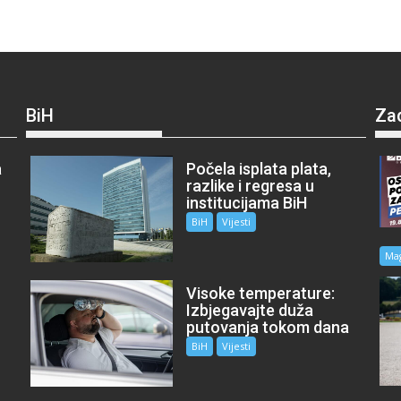
BiH
Za
a
Počela isplata plata,
razlike i regresa u
institucijama BiH
BiH
Vijesti
Ma
Visoke temperature:
Izbjegavajte duža
putovanja tokom dana
BiH
Vijesti