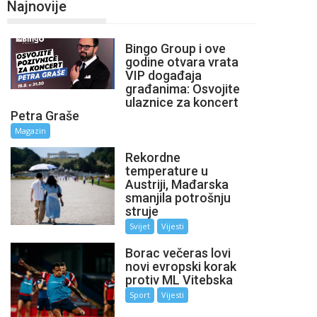
Najnovije
Bingo Group i ove
godine otvara vrata
VIP događaja
građanima: Osvojite
ulaznice za koncert
Petra Graše
Magazin
Rekordne
temperature u
Austriji, Mađarska
smanjila potrošnju
struje
Svijet
Vijesti
Borac večeras lovi
novi evropski korak
protiv ML Vitebska
Sport
Vijesti