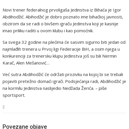
Novi trener federalnog prvoligaša Jedinstva iz Bihaća je Igor
Abdihodžić. Abihodžić je dobro poznato ime bihaćkoj javnosti,
obzirom da se radi o bivšem igraču Jedinstva koji je kasnije
imao priliku raditi u ovom klubu i kao pomoćnik.
Sa svega 32 godine na plećima će sasvim sigurno biti jedan od
najmlađih trenera u Prvoj ligi Federacije BiH, a osim njega u
konkurenciji za trenersku klupu Jedinstva još su bili Nermin
Karač, Alen Mešanović…
Već sutra Abdihodžić će održati prozivku na kojoj bi se trebali
pojaviti pretežno domaći igrači. Podsjećanja radi, Abdihodžić je
na kormilu Jedinstva naslijedio Nedžada Žerića. – piše
sportsport.
USK
Povezane objave