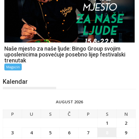
Naše mjesto za naše ljude: Bingo Group svojim
uposlenicima posvećuje posebno lijep festivalski
trenutak
Magazin
Kalendar
AUGUST 2026
P
U
S
Č
P
S
N
1
2
3
4
5
6
7
8
9