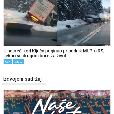
U nesreći kod Ključa poginuo pripadnik MUP-a RS,
ljekari se drugom bore za život
USK
Vijesti
Izdvojeni sadržaj