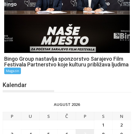
Bingo Group nastavlja sponzorstvo Sarajevo Film
Festivala Partnerstvo koje kulturu približava ljudima
Magazin
Kalendar
AUGUST 2026
P
U
S
Č
P
S
N
1
2
3
4
5
6
7
8
9