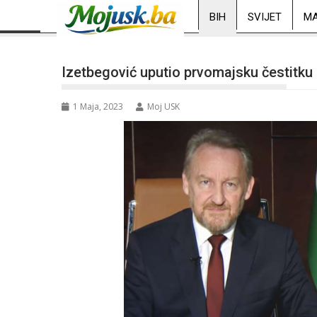
BIH
SVIJET
MA
Izetbegović uputio prvomajsku čestitku
1 Maja, 2023
Moj USK