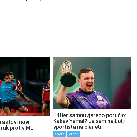
Littler samouvjereno poručio:
Kakav Yamal? Ja sam najbolji
as lovi novi
sportista na planeti!
orak protiv ML
Sport
Vijesti