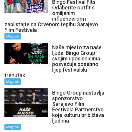
Bingo Festival Fits:
Odaberite outfit s
omiljenim
influencerom i
zablistajte na Crvenom tepihu Sarajevo
Film Festivala
Magazin
Naše mjesto za naše
ljude: Bingo Group
svojim uposlenicima
posvećuje posebno
lijep festivalski
trenutak
Magazin
Bingo Group nastavlja
sponzorstvo
Sarajevo Film
Festivala Partnerstvo
koje kulturu približava
ljudima
Magazin