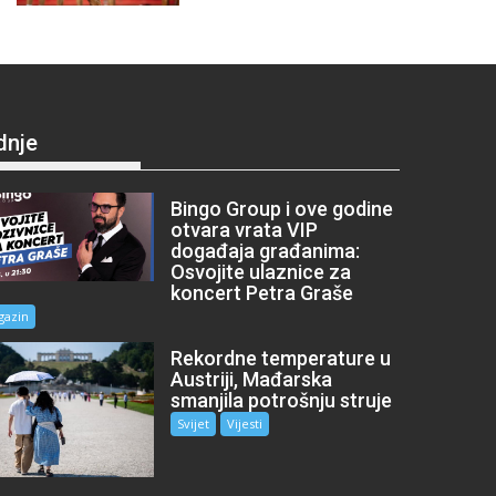
dnje
Bingo Group i ove godine
otvara vrata VIP
događaja građanima:
Osvojite ulaznice za
koncert Petra Graše
gazin
Rekordne temperature u
Austriji, Mađarska
smanjila potrošnju struje
Svijet
Vijesti