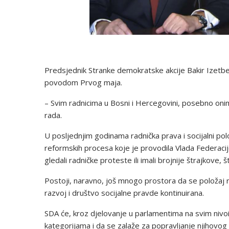
Predsjednik Stranke demokratske akcije Bakir Izetbeg
povodom Prvog maja.
– Svim radnicima u Bosni i Hercegovini, posebno oni
rada.
U posljednjim godinama radnička prava i socijalni polo
reformskih procesa koje je provodila Vlada Federacij
gledali radničke proteste ili imali brojnije štrajkove,
Postoji, naravno, još mnogo prostora da se položaj r
razvoj i društvo socijalne pravde kontinuirana.
SDA će, kroz djelovanje u parlamentima na svim nivoi
kategorijama i da se zalaže za popravljanje njihovog