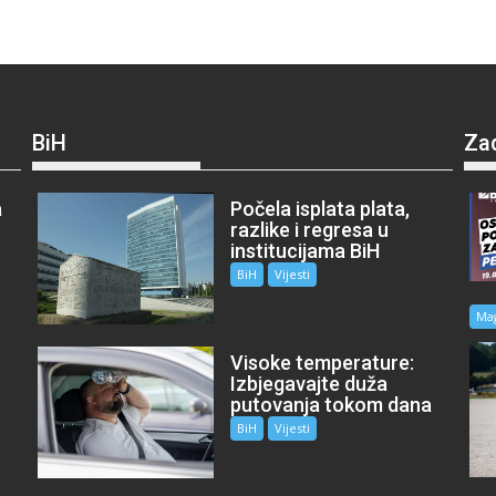
BiH
Za
a
Počela isplata plata,
razlike i regresa u
institucijama BiH
BiH
Vijesti
Ma
Visoke temperature:
Izbjegavajte duža
putovanja tokom dana
BiH
Vijesti