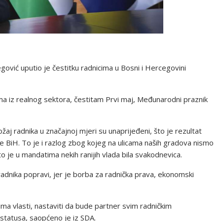
ović uputio je čestitku radnicima u Bosni i Hercegovini
ma iz realnog sektora, čestitam Prvi maj, Međunarodni praznik
žaj radnika u značajnoj mjeri su unaprijeđeni, što je rezultat
e BiH. To je i razlog zbog kojeg na ulicama naših gradova nismo
 što je u mandatima nekih ranijih vlada bila svakodnevica.
adnika popravi, jer je borba za radnička prava, ekonomski
ma vlasti, nastaviti da bude partner svim radničkim
 statusa, saopćeno je iz SDA.