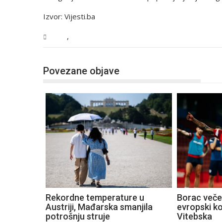
Izvor: Vijesti.ba
,
BiH
Vijesti
Povezane objave
Rekordne temperature u
Borac večer
Austriji, Mađarska smanjila
evropski k
potrošnju struje
Vitebska