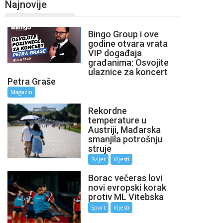
Najnovije
Bingo Group i ove
godine otvara vrata
VIP događaja
građanima: Osvojite
ulaznice za koncert
Petra Graše
Magazin
Rekordne
temperature u
Austriji, Mađarska
smanjila potrošnju
struje
Svijet
Vijesti
Borac večeras lovi
novi evropski korak
protiv ML Vitebska
Sport
Vijesti