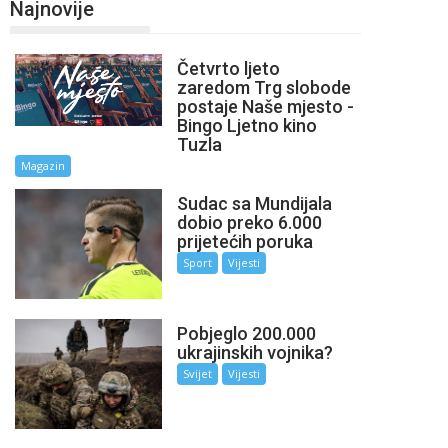
Najnovije
Četvrto ljeto
zaredom Trg slobode
postaje Naše mjesto -
Bingo Ljetno kino
Tuzla
Magazin
Sudac sa Mundijala
dobio preko 6.000
prijetećih poruka
Sport
Vijesti
Pobjeglo 200.000
ukrajinskih vojnika?
Svijet
Vijesti