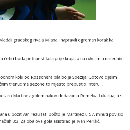
avladali gradskog rivala Milana i napravili ogroman korak ka
 četiri boda petnaest kola prije kraja, a na ruku im u narednim
hodnom kolu od Rossonera bila bolja Spezija. Gotovo cijelim
jučnim trenucima sezone to mjesto prepustio Interu…
Lautaro Martinez golom nakon dodavanja Romelua Lukakua, a s
na u pozitivan rezultat, pošto je Martinez u 57. minuti povisio
ačnih 0:3. Za oba ova gola asistirao je Ivan Perišić.