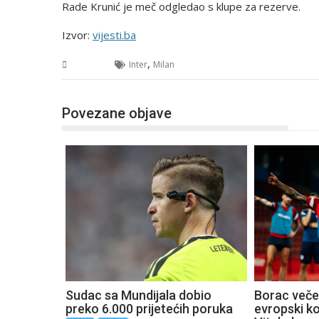
Rade Krunić je meč odgledao s klupe za rezerve.
Izvor:
vijesti.ba
,
Sport
Inter
Milan
Povezane objave
Sudac sa Mundijala dobio
Borac večer
preko 6.000 prijetećih poruka
evropski k