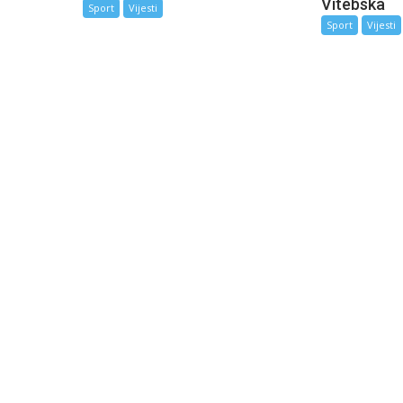
Vitebska
Sport
Vijesti
Sport
Vijesti