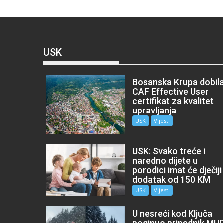
USK
Bosanska Krupa dobil
CAF Effective User
certifikat za kvalitet
upravljanja
USK
Vijesti
USK: Svako treće i
naredno dijete u
porodici imat će dječiji
dodatak od 150 KM
USK
Vijesti
U nesreći kod Ključa
poginuo pripadnik MU