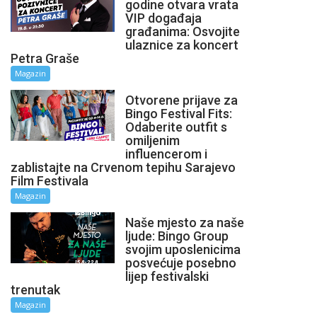
godine otvara vrata
VIP događaja
građanima: Osvojite
ulaznice za koncert
Petra Graše
Magazin
Otvorene prijave za
Bingo Festival Fits:
Odaberite outfit s
omiljenim
influencerom i
zablistajte na Crvenom tepihu Sarajevo
Film Festivala
Magazin
Naše mjesto za naše
ljude: Bingo Group
svojim uposlenicima
posvećuje posebno
lijep festivalski
trenutak
Magazin