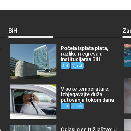
BiH
Za
a
Počela isplata plata,
razlike i regresa u
institucijama BiH
BiH
Vijesti
Visoke temperature:
Izbjegavajte duža
putovanja tokom dana
BiH
Vijesti
Oglasilo se tužilaštvo: U
P-