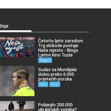
dnje
Četvrto ljeto zaredom
Trg slobode postaje
Naše mjesto - Bingo
Ljetno kino Tuzla
Magazin
Sudac sa Mundijala
dobio preko 6.000
prijetećih poruka
Sport
Vijesti
Pobjeglo 200.000
ukrajinskih vojnika?