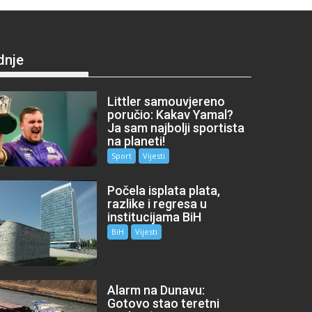
dnje
Littler samouvjereno
poručio: Kakav Yamal?
Ja sam najbolji sportista
na planeti!
Sport
Vijesti
Počela isplata plata,
razlike i regresa u
institucijama BiH
BiH
Vijesti
Alarm na Dunavu:
Gotovo stao teretni