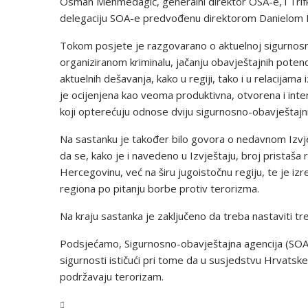
Osman Mehmedagić, generalni direktor OSA-e, i Trifk
delegaciju SOA-e predvođenu direktorom Danielom 
Tokom posjete je razgovarano o aktuelnoj sigurnosnoj
organiziranom kriminalu, jačanju obavještajnih potenc
aktuelnih dešavanja, kako u regiji, tako i u relacijam
je ocijenjena kao veoma produktivna, otvorena i inte
koji opterećuju odnose dviju sigurnosno-obavještajni
Na sastanku je također bilo govora o nedavnom Izvj
da se, kako je i navedeno u Izvještaju, broj pristaša
Hercegovinu, već na širu jugoistočnu regiju, te je i
regiona po pitanju borbe protiv terorizma.
Na kraju sastanka je zaključeno da treba nastaviti tr
Podsjećamo, Sigurnosno-obavještajna agencija (SOA) 
sigurnosti ističući pri tome da u susjedstvu Hrvatske
podržavaju terorizam.
BiH