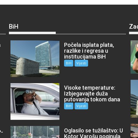
BiH
Za
a
Počela isplata plata,
razlike i regresa u
institucijama BiH
BiH
Vijesti
Visoke temperature:
Izbjegavajte duža
putovanja tokom dana
BiH
Vijesti
Oglasilo se tužilaštvo: U
P-
Kotor Varošu poginula
m