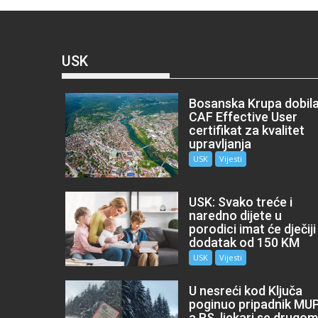
USK
Bosanska Krupa dobil
CAF Effective User
certifikat za kvalitet
upravljanja
USK
Vijesti
USK: Svako treće i
naredno dijete u
porodici imat će dječiji
dodatak od 150 KM
USK
Vijesti
U nesreći kod Ključa
poginuo pripadnik MU
a RS, ljekari se drugo