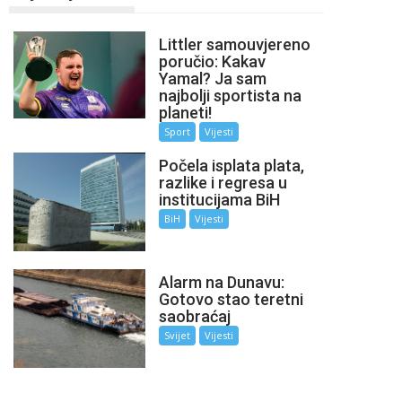
Littler samouvjereno
poručio: Kakav
Yamal? Ja sam
najbolji sportista na
planeti!
Sport
Vijesti
Počela isplata plata,
razlike i regresa u
institucijama BiH
BiH
Vijesti
Alarm na Dunavu:
Gotovo stao teretni
saobraćaj
Svijet
Vijesti