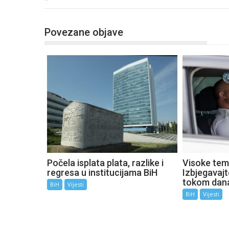
Povezane objave
Počela isplata plata, razlike i
Visoke tem
regresa u institucijama BiH
Izbjegavaj
tokom dan
BiH
Vijesti
BiH
Vijesti