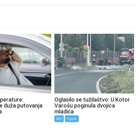
perature:
Oglasilo se tužilaštvo: U Kotor
te duža putovanja
Varošu poginula dvojica
a
mladića
BiH
Vijesti