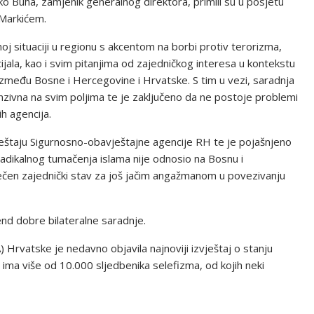
o Buha, zamjenik generalnog direktora, primili su u posjetu
Markićem.
 situaciji u regionu s akcentom na borbi protiv terorizma,
ijala, kao i svim pitanjima od zajedničkog interesa u kontekstu
a između Bosne i Hercegovine i Hrvatske. S tim u vezi, saradnja
nzivna na svim poljima te je zaključeno da ne postoje problemi
h agencija.
eštaju Sigurnosno-obavještajne agencije RH te je pojašnjeno
 radikalnog tumačenja islama nije odnosio na Bosnu i
zrečen zajednički stav za još jačim angažmanom u povezivanju
end dobre bilateralne saradnje.
Hrvatske je nedavno objavila najnoviji izvještaj o stanju
 ima više od 10.000 sljedbenika selefizma, od kojih neki