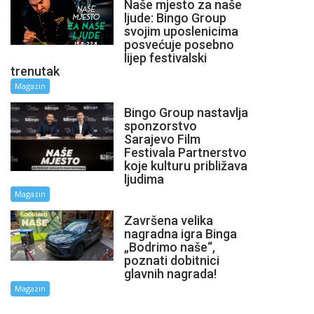
Naše mjesto za naše
ljude: Bingo Group
svojim uposlenicima
posvećuje posebno
lijep festivalski
trenutak
Magazin
Bingo Group nastavlja
sponzorstvo
Sarajevo Film
Festivala Partnerstvo
koje kulturu približava
ljudima
Magazin
Završena velika
nagradna igra Binga
„Bodrimo naše“,
poznati dobitnici
glavnih nagrada!
Magazin