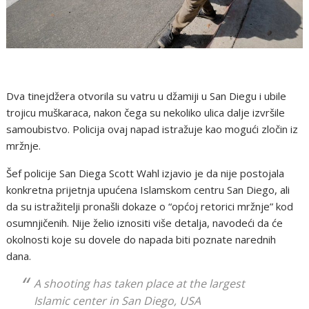
Dva tinejdžera otvorila su vatru u džamiji u San Diegu i ubile
trojicu muškaraca, nakon čega su nekoliko ulica dalje izvršile
samoubistvo. Policija ovaj napad istražuje kao mogući zločin iz
mržnje.
Šef policije San Diega Scott Wahl izjavio je da nije postojala
konkretna prijetnja upućena Islamskom centru San Diego, ali
da su istražitelji pronašli dokaze o “općoj retorici mržnje” kod
osumnjičenih. Nije želio iznositi više detalja, navodeći da će
okolnosti koje su dovele do napada biti poznate narednih
dana.
A shooting has taken place at the largest
Islamic center in San Diego, USA