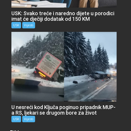
USK: Svako treće i naredno dijete u porodici
imat će dječiji dodatak od 150 KM
USK
Vijesti
U nesreći kod Ključa poginuo pripadnik MUP-
a RS, ljekari se drugom bore za život
USK
Vijesti