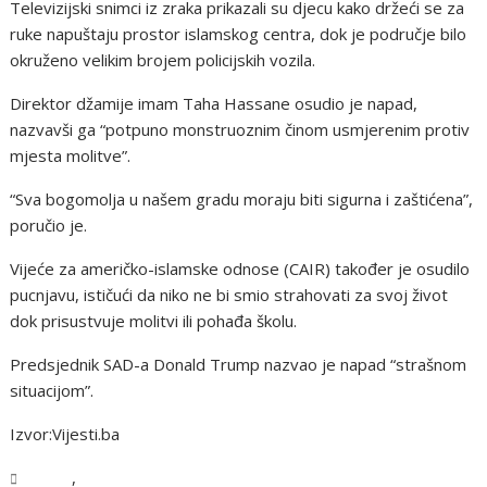
Televizijski snimci iz zraka prikazali su djecu kako držeći se za
ruke napuštaju prostor islamskog centra, dok je područje bilo
okruženo velikim brojem policijskih vozila.
Direktor džamije imam Taha Hassane osudio je napad,
nazvavši ga “potpuno monstruoznim činom usmjerenim protiv
mjesta molitve”.
“Sva bogomolja u našem gradu moraju biti sigurna i zaštićena”,
poručio je.
Vijeće za američko-islamske odnose (CAIR) također je osudilo
pucnjavu, ističući da niko ne bi smio strahovati za svoj život
dok prisustvuje molitvi ili pohađa školu.
Predsjednik SAD-a Donald Trump nazvao je napad “strašnom
situacijom”.
Izvor:Vijesti.ba
,
Svijet
Vijesti