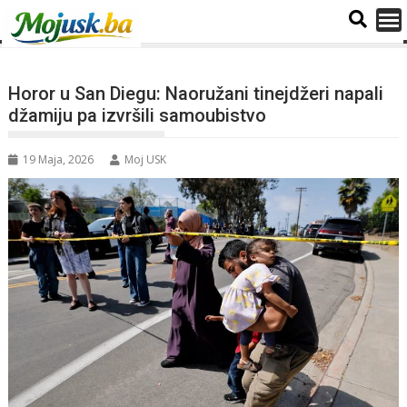
Horor u San Diegu: Naoružani tinejdžeri napali
džamiju pa izvršili samoubistvo
19 Maja, 2026
Moj USK