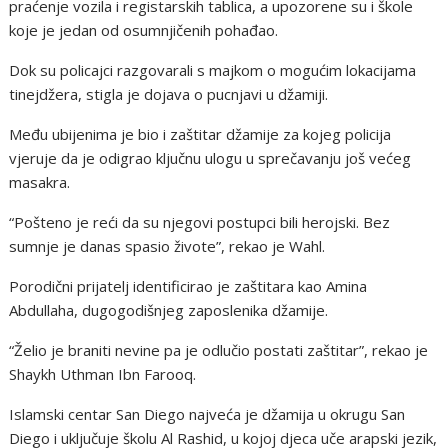
praćenje vozila i registarskih tablica, a upozorene su i škole
koje je jedan od osumnjičenih pohađao.
Dok su policajci razgovarali s majkom o mogućim lokacijama
tinejdžera, stigla je dojava o pucnjavi u džamiji.
Među ubijenima je bio i zaštitar džamije za kojeg policija
vjeruje da je odigrao ključnu ulogu u sprečavanju još većeg
masakra.
“Pošteno je reći da su njegovi postupci bili herojski. Bez
sumnje je danas spasio živote”, rekao je Wahl.
Porodični prijatelj identificirao je zaštitara kao Amina
Abdullaha, dugogodišnjeg zaposlenika džamije.
“Želio je braniti nevine pa je odlučio postati zaštitar”, rekao je
Shaykh Uthman Ibn Farooq.
Islamski centar San Diego najveća je džamija u okrugu San
Diego i uključuje školu Al Rashid, u kojoj djeca uče arapski jezik,