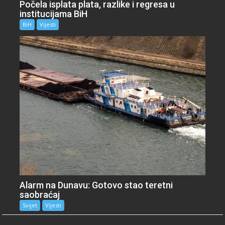
Počela isplata plata, razlike i regresa u
institucijama BiH
BiH
Vijesti
Alarm na Dunavu: Gotovo stao teretni
saobraćaj
Svijet
Vijesti