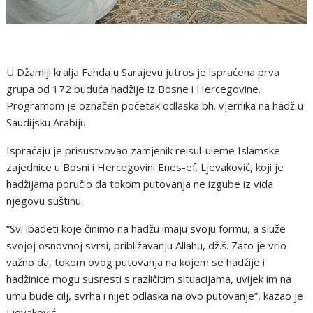
U Džamiji kralja Fahda u Sarajevu jutros je ispraćena prva
grupa od 172 buduća hadžije iz Bosne i Hercegovine.
Programom je označen početak odlaska bh. vjernika na hadž u
Saudijsku Arabiju.
Ispraćaju je prisustvovao zamjenik reisul-uleme Islamske
zajednice u Bosni i Hercegovini Enes-ef. Ljevaković, koji je
hadžijama poručio da tokom putovanja ne izgube iz vida
njegovu suštinu.
“Svi ibadeti koje činimo na hadžu imaju svoju formu, a služe
svojoj osnovnoj svrsi, približavanju Allahu, dž.š. Zato je vrlo
važno da, tokom ovog putovanja na kojem se hadžije i
hadžinice mogu susresti s različitim situacijama, uvijek im na
umu bude cilj, svrha i nijet odlaska na ovo putovanje”, kazao je
Ljevaković.