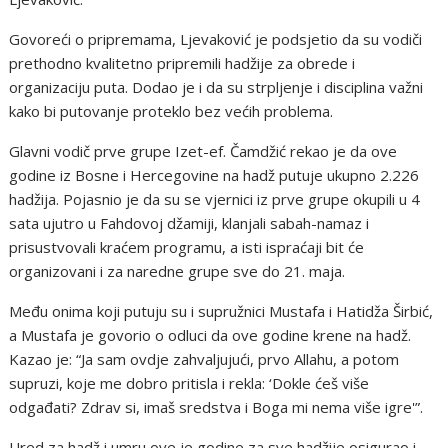
Govoreći o pripremama, Ljevaković je podsjetio da su vodiči
prethodno kvalitetno pripremili hadžije za obrede i
organizaciju puta. Dodao je i da su strpljenje i disciplina važni
kako bi putovanje proteklo bez većih problema.
Glavni vodič prve grupe Izet-ef. Čamdžić rekao je da ove
godine iz Bosne i Hercegovine na hadž putuje ukupno 2.226
hadžija. Pojasnio je da su se vjernici iz prve grupe okupili u 4
sata ujutro u Fahdovoj džamiji, klanjali sabah-namaz i
prisustvovali kraćem programu, a isti ispraćaji bit će
organizovani i za naredne grupe sve do 21. maja.
Među onima koji putuju su i supružnici Mustafa i Hatidža Širbić,
a Mustafa je govorio o odluci da ove godine krene na hadž.
Kazao je: “Ja sam ovdje zahvaljujući, prvo Allahu, a potom
supruzi, koje me dobro pritisla i rekla: ‘Dokle ćeš više
odgađati? Zdrav si, imaš sredstva i Boga mi nema više igre'”.
Ured za hadž i umru ove je godine za sve hadžije osigurao i