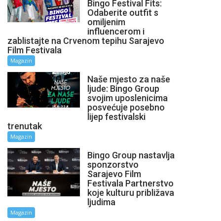
Bingo Festival Fits:
Odaberite outfit s
omiljenim
influencerom i
zablistajte na Crvenom tepihu Sarajevo
Film Festivala
Magazin
Naše mjesto za naše
ljude: Bingo Group
svojim uposlenicima
posvećuje posebno
lijep festivalski
trenutak
Magazin
Bingo Group nastavlja
sponzorstvo
Sarajevo Film
Festivala Partnerstvo
koje kulturu približava
ljudima
Magazin