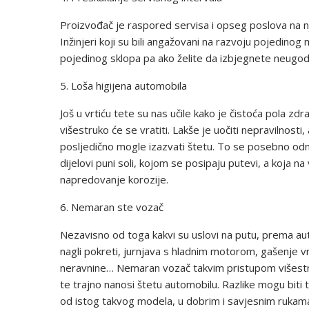
Proizvođač je raspored servisa i opseg poslova na n
Inžinjeri koji su bili angažovani na razvoju pojedin
pojedinog sklopa pa ako želite da izbjegnete neugodn
5. Loša higijena automobila
Još u vrtiću tete su nas učile kako je čistoća pola zd
višestruko će se vratiti. Lakše je uočiti nepravilnosti,
posljedično mogle izazvati štetu. To se posebno odn
dijelovi puni soli, kojom se posipaju putevi, a koja 
napredovanje korozije.
6. Nemaran ste vozač
Nezavisno od toga kakvi su uslovi na putu, prema aut
nagli pokreti, jurnjava s hladnim motorom, gašenje v
neravnine… Nemaran vozač takvim pristupom višestru
te trajno nanosi štetu automobilu. Razlike mogu bit
od istog takvog modela, u dobrim i savjesnim rukam