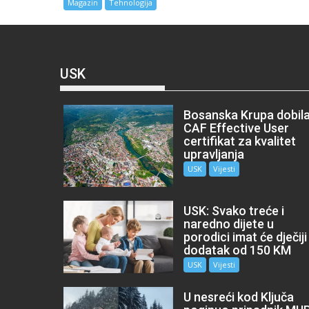
Magazin
Tehnologija
USK
Bosanska Krupa dobil
CAF Effective User
certifikat za kvalitet
upravljanja
USK
Vijesti
USK: Svako treće i
naredno dijete u
porodici imat će dječiji
dodatak od 150 KM
USK
Vijesti
U nesreći kod Ključa