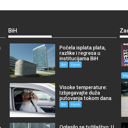
BiH
Za
a
Počela isplata plata,
razlike i regresa u
institucijama BiH
BiH
Vijesti
Ma
Visoke temperature:
Izbjegavajte duža
putovanja tokom dana
BiH
Vijesti
Oglasilo se tužilaštvo: U