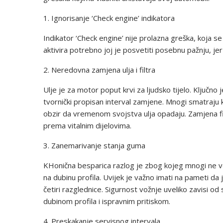
1. Ignorisanje ‘Check engine’ indikatora
Indikator ‘Check engine’ nije prolazna greška, koja se
aktivira potrebno joj je posvetiti posebnu pažnju, j
2. Neredovna zamjena ulja i filtra
Ulje je za motor poput krvi za ljudsko tijelo. Ključno 
tvornički propisan interval zamjene. Mnogi smatraju k
obzir da vremenom svojstva ulja opadaju. Zamjena fi
prema vitalnim dijelovima.
3. Zanemarivanje stanja guma
KHonična besparica razlog je zbog kojeg mnogi ne vo
na dubinu profila. Uvijek je važno imati na pameti da
četiri razglednice. Sigurnost vožnje uveliko zavisi 
dubinom profila i ispravnim pritiskom.
4. Preskakanje servisnog intervala