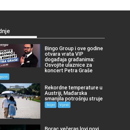
dnje
Bingo Group i ove godine
otvara vrata VIP
događaja građanima:
Osvojite ulaznice za
koncert Petra Graše
gazin
Rekordne temperature u
Austriji, Mađarska
smanjila potrošnju struje
Svijet
Vijesti
Borac večeras lovi novi