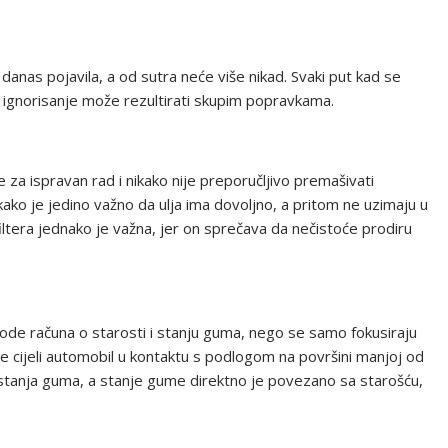
 danas pojavila, a od sutra neće više nikad. Svaki put kad se
er ignorisanje može rezultirati skupim popravkama.
je za ispravan rad i nikako nije preporučljivo premašivati
ako je jedino važno da ulja ima dovoljno, a pritom ne uzimaju u
ltera jednako je važna, jer on sprečava da nečistoće prodiru
de računa o starosti i stanju guma, nego se samo fokusiraju
 je cijeli automobil u kontaktu s podlogom na površini manjoj od
od stanja guma, a stanje gume direktno je povezano sa starošću,