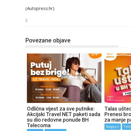
(Autopress.hr)
Tehnologija
Povezane objave
Odlična vijest za sve putnike:
Talas ušte
Akcijski Travel NET paketi sada
Prenesi broj
su dio redovne ponude BH
za manje p
Telecoma
Magazin
Tehn