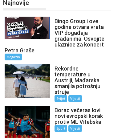
Najnovije
Bingo Group i ove
godine otvara vrata
VIP događaja
građanima: Osvojite
ulaznice za koncert
Petra Graše
Magazin
Rekordne
temperature u
Austriji, Mađarska
smanjila potrošnju
struje
Svijet
Vijesti
Borac večeras lovi
novi evropski korak
protiv ML Vitebska
Sport
Vijesti