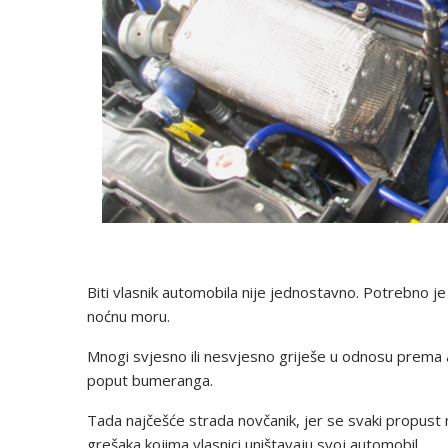
Biti vlasnik automobila nije jednostavno. Potrebno je
noćnu moru.
Mnogi svjesno ili nesvjesno griješe u odnosu prema 
poput bumeranga.
Tada najčešće strada novčanik, jer se svaki propust n
grešaka kojima vlasnici uništavaju svoj automobil.