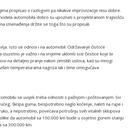
jima propisao s razlogom pa nikakve improvizacije nisu dobre.
og modela automobila dobro su upoznati s projektiranom trajnošću
a iznenađenja držite se toga što su propisali.
ravlja. Isto se odnosi i na automobil. Održavanje čistoće
 a izuzetno je važno i na vrijeme ukloniti sve čestice koje bi
osi na detaljno pranje nakon zimskih uslova, kad su mnogi
na višim temperaturama nagriza lak i time omogućava
omobilu se uvijek treba odnositi s pažnjom i poštovanjem. Svi
rućeg, škripa guma, bespotrebno naglo kočenje, naleti na rupe i
ko, a nepotrebno, povećava potrošnju svih vitalnih sklopova
i tolike da automobil sa 100.000 km bude u osjetno gorem stanju
a sa 300.000 km.