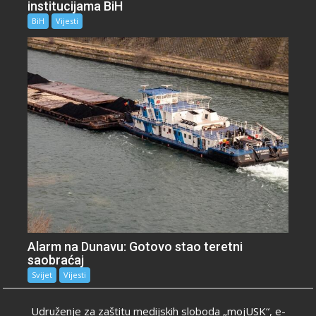
institucijama BiH
BiH
Vijesti
Alarm na Dunavu: Gotovo stao teretni
saobraćaj
Svijet
Vijesti
Udruženje za zaštitu medijskih sloboda „mojUSK“, e-