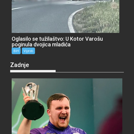
Oglasilo se tužilaštvo: U Kotor Varošu
poginula dvojica mladića
BiH
Vijesti
Zadnje