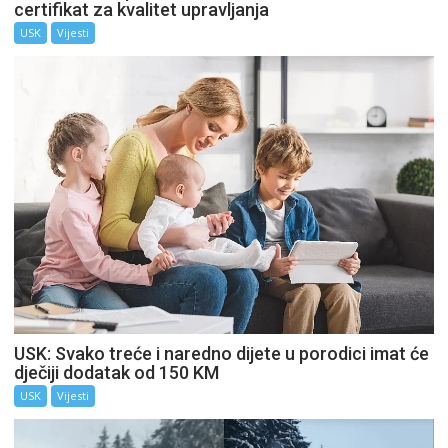
certifikat za kvalitet upravljanja
USK
Vijesti
USK: Svako treće i naredno dijete u porodici imat će
dječiji dodatak od 150 KM
USK
Vijesti