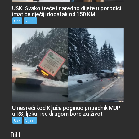
USK: Svako treće i naredno dijete u porodici
imat će dječiji dodatak od 150 KM
USK
Vijesti
U nesreći kod Ključa poginuo pripadnik MUP-
a RS, ljekari se drugom bore za život
USK
Vijesti
BiH