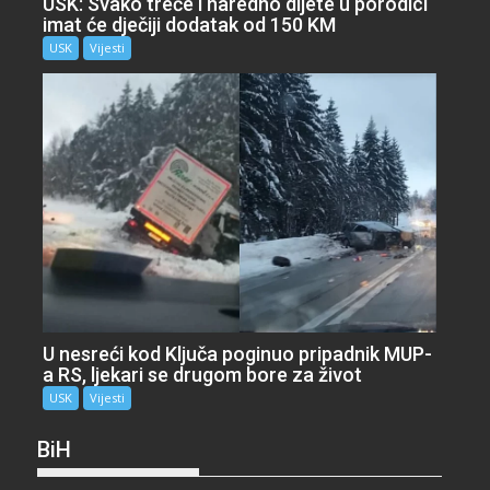
USK: Svako treće i naredno dijete u porodici
imat će dječiji dodatak od 150 KM
USK
Vijesti
U nesreći kod Ključa poginuo pripadnik MUP-
a RS, ljekari se drugom bore za život
USK
Vijesti
BiH