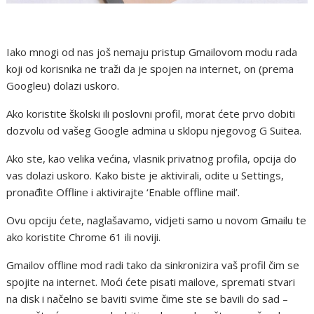
Iako mnogi od nas još nemaju pristup Gmailovom modu rada
koji od korisnika ne traži da je spojen na internet, on (prema
Googleu) dolazi uskoro.
Ako koristite školski ili poslovni profil, morat ćete prvo dobiti
dozvolu od vašeg Google admina u sklopu njegovog G Suitea.
Ako ste, kao velika većina, vlasnik privatnog profila, opcija do
vas dolazi uskoro. Kako biste je aktivirali, odite u Settings,
pronađite Offline i aktivirajte ‘Enable offline mail’.
Ovu opciju ćete, naglašavamo, vidjeti samo u novom Gmailu te
ako koristite Chrome 61 ili noviji.
Gmailov offline mod radi tako da sinkronizira vaš profil čim se
spojite na internet. Moći ćete pisati mailove, spremati stvari
na disk i načelno se baviti svime čime ste se bavili do sad –