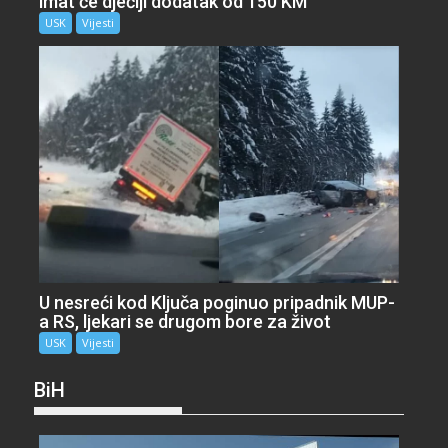
imat će dječiji dodatak od 150 KM
USK
Vijesti
U nesreći kod Ključa poginuo pripadnik MUP-
a RS, ljekari se drugom bore za život
USK
Vijesti
BiH