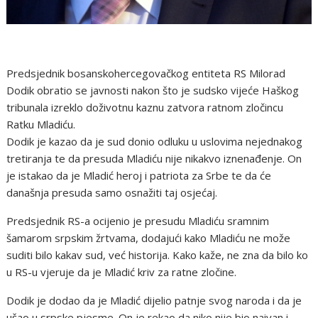
Predsjednik bosanskohercegovačkog entiteta RS Milorad
Dodik obratio se javnosti nakon što je sudsko vijeće Haškog
tribunala izreklo doživotnu kaznu zatvora ratnom zločincu
Ratku Mladiću.
Dodik je kazao da je sud donio odluku u uslovima nejednakog
tretiranja te da presuda Mladiću nije nikakvo iznenađenje. On
je istakao da je Mladić heroj i patriota za Srbe te da će
današnja presuda samo osnažiti taj osjećaj.
Predsjednik RS-a ocijenio je presudu Mladiću sramnim
šamarom srpskim žrtvama, dodajući kako Mladiću ne može
suditi bilo kakav sud, već historija. Kako kaže, ne zna da bilo ko
u RS-u vjeruje da je Mladić kriv za ratne zločine.
Dodik je dodao da je Mladić dijelio patnje svog naroda i da je
ušao u srpske pjesme. On je rekao da niko nije bio naivan i