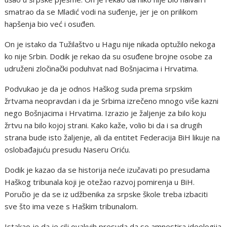
smatrao da se Mladić vodi na suđenje, jer je on prilikom
hapšenja bio već i osuđen.
On je istako da Tužilaštvo u Hagu nije nikada optužilo nekoga
ko nije Srbin. Dodik je rekao da su osuđene brojne osobe za
udruženi zločinački poduhvat nad Bošnjacima i Hrvatima.
Podvukao je da je odnos Haškog suda prema srpskim
žrtvama neopravdan i da je Srbima izrečeno mnogo više kazni
nego Bošnjacima i Hrvatima. Izrazio je žaljenje za bilo koju
žrtvu na bilo kojoj strani. Kako kaže, volio bi da i sa drugih
strana bude isto žaljenje, ali da entitet Federacija BiH likuje na
oslobađajuću presudu Naseru Oriću.
Dodik je kazao da se historija neće izučavati po presudama
Haškog tribunala koji je otežao razvoj pomirenja u BiH.
Poručio je da se iz udžbenika za srpske škole treba izbaciti
sve što ima veze s Haškim tribunalom.
Istakao je da je cilj ovakvih presuda da se amnestira ideologija