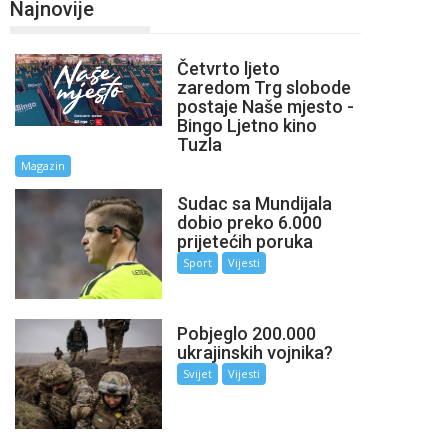
Najnovije
Četvrto ljeto
zaredom Trg slobode
postaje Naše mjesto -
Bingo Ljetno kino
Tuzla
Magazin
Sudac sa Mundijala
dobio preko 6.000
prijetećih poruka
Sport
Vijesti
Pobjeglo 200.000
ukrajinskih vojnika?
Svijet
Vijesti