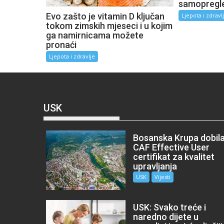
samopregle
Evo zašto je vitamin D ključan
Ljepota i zdravl
tokom zimskih mjeseci i u kojim
ga namirnicama možete
pronaći
Ljepota i zdravlje
USK
Bosanska Krupa dobil
CAF Effective User
certifikat za kvalitet
upravljanja
USK
Vijesti
USK: Svako treće i
naredno dijete u