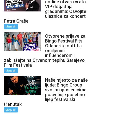
godine otvara vrata
VIP događaja
građanima: Osvojite
ulaznice za koncert
Petra Graše
Magazin
Otvorene prijave za
Bingo Festival Fits:
Odaberite outfit s
omiljenim
influencerom i
zablistajte na Crvenom tepihu Sarajevo
Film Festivala
Magazin
Naše mjesto za naše
ljude: Bingo Group
svojim uposlenicima
posvećuje posebno
lijep festivalski
trenutak
Magazin