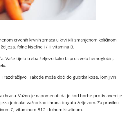
enom crvenih krvnih zrnaca u krvi i/ili smanjenom količinom
eza, folne kiseline i / ili vitamina B.
. Vaše tijelo treba željezo kako bi proizvelo hemoglobin,
elu.
i razdražljivo. Takođe može doći do gubitka kose, lomljivih
u hranu. Važno je napomenuti da je kod borbe protiv anemije
jeza jednako važno kao i hrana bogata željezom. Za pravilnu
minom C, vitaminom B12 i folnom kiselinom.