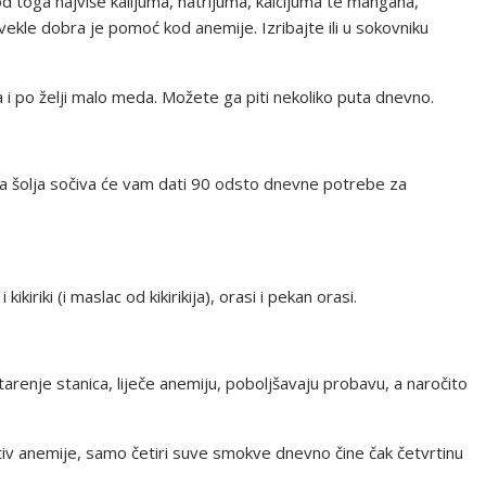
d toga najviše kalijuma, natrijuma, kalcijuma te mangana,
vekle dobra je pomoć kod anemije. Izribajte ili u sokovniku
i po želji malo meda. Možete ga piti nekoliko puta dnevno.
edna šolja sočiva će vam dati 90 odsto dnevne potrebe za
kikiriki (i maslac od kikirikija), orasi i pekan orasi.
renje stanica, liječe anemiju, poboljšavaju probavu, a naročito
iv anemije, samo četiri suve smokve dnevno čine čak četvrtinu