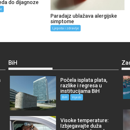
da do dijagnoze
je
Paradajz ublažava alergijske
simptome
Ljepota i zdravlje
BiH
Za
a
Počela isplata plata,
razlike i regresa u
institucijama BiH
BiH
Vijesti
Visoke temperature:
Izbjegavajte duža