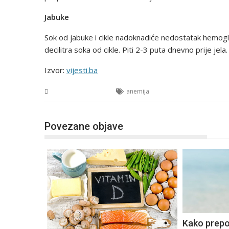
Jabuke
Sok od jabuke i cikle nadoknadiće nedostatak hemogl
decilitra soka od cikle. Piti 2-3 puta dnevno prije jela.
Izvor:
vijesti.ba
Ljepota i zdravlje
anemija
Povezane objave
Kako prepo