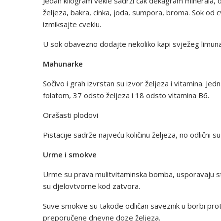
Jedan kilogram vekle sadrži čak dekagram minerala, o
željeza, bakra, cinka, joda, sumpora, broma. Sok od c
izmiksajte cveklu.
U sok obavezno dodajte nekoliko kapi svježeg limuna 
Mahunarke
Sočivo i grah izvrstan su izvor željeza i vitamina. J
folatom, 37 odsto željeza i 18 odsto vitamina B6.
Orašasti plodovi
Pistacije sadrže najveću količinu željeza, no odlični su i 
Urme i smokve
Urme su prava mulitvitaminska bomba, usporavaju sta
su djelovtvorne kod zatvora.
Suve smokve su takođe odličan saveznik u borbi prot
preporučene dnevne doze željeza.