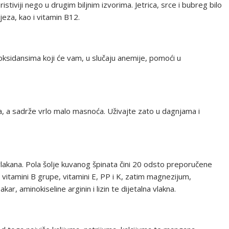
istiviji nego u drugim biljnim izvorima. Jetrica, srce i bubreg bilo
eza, kao i vitamin B12.
oksidansima koji će vam, u slučaju anemije, pomoći u
a, a sadrže vrlo malo masnoća. Uživajte zato u dagnjama i
i vlakana. Pola šolje kuvanog špinata čini 20 odsto preporučene
vitamini B grupe, vitamini E, PP i K, zatim magnezijum,
akar, aminokiseline arginin i lizin te dijetalna vlakna.