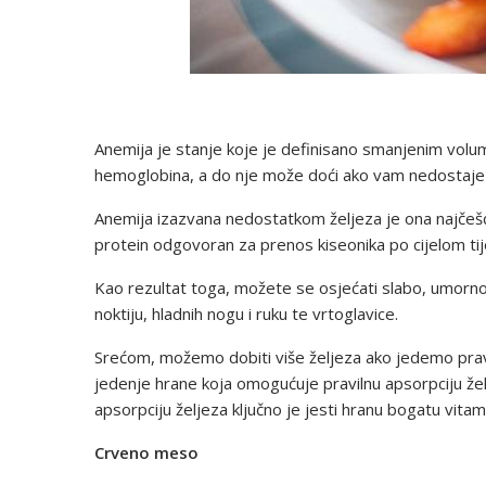
Anemija je stanje koje je definisano smanjenim volum
hemoglobina, a do nje može doći ako vam nedostaje želj
Anemija izazvana nedostatkom željeza je ona najčešća
protein odgovoran za prenos kiseonika po cijelom tij
Kao rezultat toga, možete se osjećati slabo, umorno 
noktiju, hladnih nogu i ruku te vrtoglavice.
Srećom, možemo dobiti više željeza ako jedemo prav
jedenje hrane koja omogućuje pravilnu apsorpciju žel
apsorpciju željeza ključno je jesti hranu bogatu vita
Crveno meso