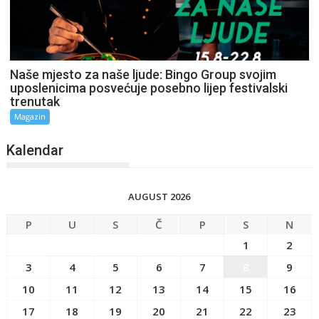
Naše mjesto za naše ljude: Bingo Group svojim
uposlenicima posvećuje posebno lijep festivalski
trenutak
Magazin
Kalendar
AUGUST 2026
P
U
S
Č
P
S
N
1
2
3
4
5
6
7
8
9
10
11
12
13
14
15
16
17
18
19
20
21
22
23