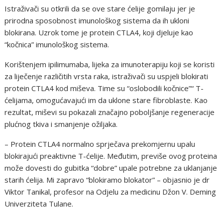
Istraživači su otkrili da se ove stare ćelije gomilaju jer je
prirodna sposobnost imunološkog sistema da ih ukloni
blokirana. Uzrok tome je protein CTLA4, koji djeluje kao
“kočnica” imunološkog sistema.
Korištenjem ipilimumaba, lijeka za imunoterapiju koji se koristi
za liječenje različitih vrsta raka, istraživači su uspjeli blokirati
protein CTLA4 kod miševa. Time su “oslobodili kočnice”“ T-
ćelijama, omogućavajući im da uklone stare fibroblaste. Kao
rezultat, miševi su pokazali značajno poboljšanje regeneracije
plućnog tkiva i smanjenje ožiljaka.
– Protein CTLA4 normalno sprječava prekomjernu upalu
blokirajući preaktivne T-ćelije. Međutim, previše ovog proteina
može dovesti do gubitka “dobre” upale potrebne za uklanjanje
starih ćelija. Mi zapravo “blokiramo blokator” – objasnio je dr
Viktor Tanikal, profesor na Odjelu za medicinu Džon V. Deming
Univerziteta Tulane.