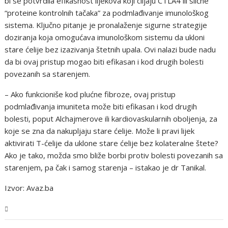
bi se potvrdila efikasnost lijekova koji ciljaju CTLA4 ili slične
“proteine kontrolnih tačaka” za podmlađivanje imunološkog
sistema. Ključno pitanje je pronalaženje sigurne strategije
doziranja koja omogućava imunološkom sistemu da ukloni
stare ćelije bez izazivanja štetnih upala. Ovi nalazi bude nadu
da bi ovaj pristup mogao biti efikasan i kod drugih bolesti
povezanih sa starenjem.
– Ako funkcioniše kod plućne fibroze, ovaj pristup
podmlađivanja imuniteta može biti efikasan i kod drugih
bolesti, poput Alchajmerove ili kardiovaskularnih oboljenja, za
koje se zna da nakupljaju stare ćelije. Može li pravi lijek
aktivirati T-ćelije da uklone stare ćelije bez kolateralne štete?
Ako je tako, možda smo bliže borbi protiv bolesti povezanih sa
starenjem, pa čak i samog starenja – istakao je dr Tanikal.
Izvor: Avaz.ba
Ljepota i zdravlje