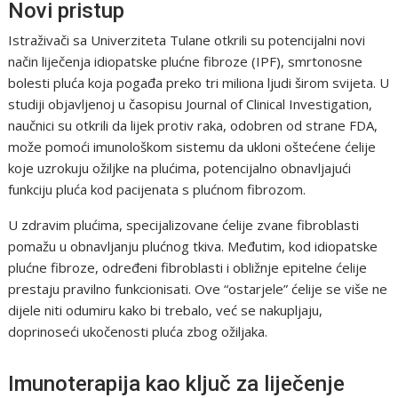
Novi pristup
Istraživači sa Univerziteta Tulane otkrili su potencijalni novi
način liječenja idiopatske plućne fibroze (IPF), smrtonosne
bolesti pluća koja pogađa preko tri miliona ljudi širom svijeta. U
studiji objavljenoj u časopisu Journal of Clinical Investigation,
naučnici su otkrili da lijek protiv raka, odobren od strane FDA,
može pomoći imunološkom sistemu da ukloni oštećene ćelije
koje uzrokuju ožiljke na plućima, potencijalno obnavljajući
funkciju pluća kod pacijenata s plućnom fibrozom.
U zdravim plućima, specijalizovane ćelije zvane fibroblasti
pomažu u obnavljanju plućnog tkiva. Međutim, kod idiopatske
plućne fibroze, određeni fibroblasti i obližnje epitelne ćelije
prestaju pravilno funkcionisati. Ove “ostarjele” ćelije se više ne
dijele niti odumiru kako bi trebalo, već se nakupljaju,
doprinoseći ukočenosti pluća zbog ožiljaka.
Imunoterapija kao ključ za liječenje