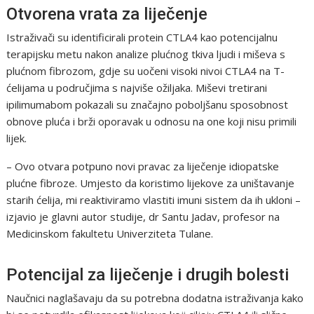
Otvorena vrata za liječenje
Istraživači su identificirali protein CTLA4 kao potencijalnu
terapijsku metu nakon analize plućnog tkiva ljudi i miševa s
plućnom fibrozom, gdje su uočeni visoki nivoi CTLA4 na T-
ćelijama u područjima s najviše ožiljaka. Miševi tretirani
ipilimumabom pokazali su značajno poboljšanu sposobnost
obnove pluća i brži oporavak u odnosu na one koji nisu primili
lijek.
– Ovo otvara potpuno novi pravac za liječenje idiopatske
plućne fibroze. Umjesto da koristimo lijekove za uništavanje
starih ćelija, mi reaktiviramo vlastiti imuni sistem da ih ukloni –
izjavio je glavni autor studije, dr Santu Jadav, profesor na
Medicinskom fakultetu Univerziteta Tulane.
Potencijal za liječenje i drugih bolesti
Naučnici naglašavaju da su potrebna dodatna istraživanja kako