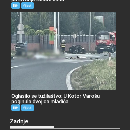
BiH
Vijesti
Oglasilo se tužilaštvo: U Kotor Varošu
poginula dvojica mladića
BiH
Vijesti
Zadnje