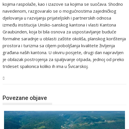
kojima raspolaže, kao i izazove sa kojima se suočava. Shodno
navedenom, razgovaralo se o mogućnostima zajedničkog
djelovanja u razvijanju prijateljskih i partnerskih odnosa
između institucija Unsko-sanskog kantona i vlasti Kantona
Graubünden, koja bi bila osnova za uspostavljanje buduće
formalne saradnje u oblasti zaštite okoliša, planskog korištenja
prostora i turizma sa ciljem poboljšanja kvalitete življenja
građana naših kantona. U okviru posjete, drugi dan napravljen
je obilazak postrojenja za spaljivanje otpada, jednoj od preko
trideset spalionica koliko ih ima u Švicarskoj.
USK
Povezane objave