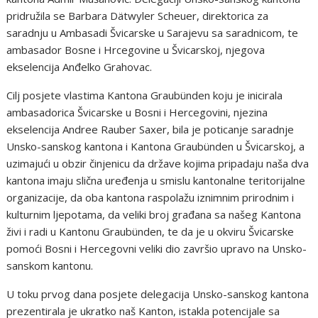
pridružila se Barbara Dätwyler Scheuer, direktorica za
saradnju u Ambasadi Švicarske u Sarajevu sa saradnicom, te
ambasador Bosne i Hrcegovine u Švicarskoj, njegova
ekselencija Anđelko Grahovac.
Cilj posjete vlastima Kantona Graubünden koju je inicirala
ambasadorica Švicarske u Bosni i Hercegovini, njezina
ekselencija Andree Rauber Saxer, bila je poticanje saradnje
Unsko-sanskog kantona i Kantona Graubünden u Švicarskoj, a
uzimajući u obzir činjenicu da države kojima pripadaju naša dva
kantona imaju slična uređenja u smislu kantonalne teritorijalne
organizacije, da oba kantona raspolažu iznimnim prirodnim i
kulturnim ljepotama, da veliki broj građana sa našeg Kantona
živi i radi u Kantonu Graubünden, te da je u okviru Švicarske
pomoći Bosni i Hercegovni veliki dio završio upravo na Unsko-
sanskom kantonu.
U toku prvog dana posjete delegacija Unsko-sanskog kantona
prezentirala je ukratko naš Kanton, istakla potencijale sa