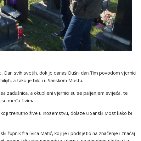
na, Dan svih svetih, dok je danas Dušni dan.Tim povodom vjernici
milijih, a tako je bilo i u Sanskom Mostu.
a zadušnica, a okupljeni vjernici su se paljenjem svijeća, te
 nisu među živima.
a, koji trenutno žive u inozemstvu, dolaze u Sanski Most kako bi
ki župnik fra Ivica Matić, koji je i podsjetio na značenje i značaj
ini, prvog i drugog novembra, vjernici se posebno sjećaju i u