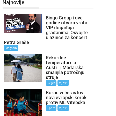
Najnovije
Bingo Group i ove
godine otvara vrata
VIP događaja
građanima: Osvojite
ulaznice za koncert
Petra Graše
Magazin
Rekordne
temperature u
Austriji, Mađarska
smanjila potrošnju
struje
Svijet
Vijesti
Borac večeras lovi
novi evropski korak
protiv ML Vitebska
Sport
Vijesti