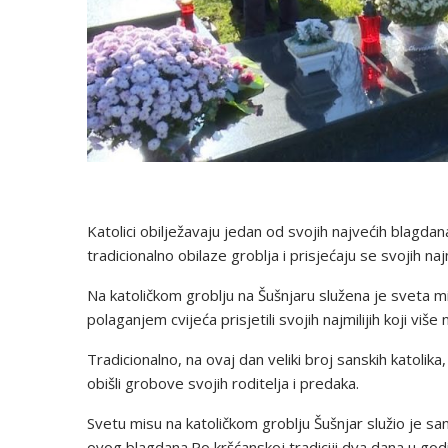
Katolici obilježavaju jedan od svojih najvećih blagda
tradicionalno obilaze groblja i prisjećaju se svojih naj
Na katoličkom groblju na Šušnjaru služena je sveta mis
polaganjem cvijeća prisjetili svojih najmilijih koji više
Tradicionalno, na ovaj dan veliki broj sanskih katolik
obišli grobove svojih roditelja i predaka.
Svetu misu na katoličkom groblju Šušnjar služio je sans
ovog blagdana.Po kršćanskoj tradiciji dva dana u god