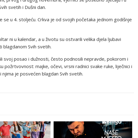
ih svetih i Dušni dan.
aze se u 4. stoljeću. Crkva je od svojih početaka jednom godišnje
ar ni u kalendar, a u životu su ostvarili velika djela ljubavi
ti blagdanom Svih svetih.
jali svoj posao i dužnosti, često podnosili nepravde, pokorom i
ku požrtvovnost: majke, očevi, vrsni radnici svake ruke, liječnici i
 i njima je posvećen blagdan Svih svetih.