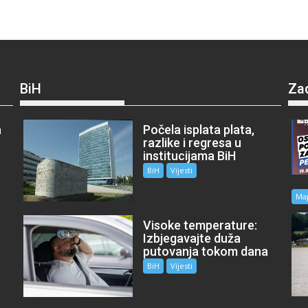
BiH
Za
a
Počela isplata plata,
razlike i regresa u
institucijama BiH
BiH
Vijesti
Ma
Visoke temperature:
Izbjegavajte duža
putovanja tokom dana
BiH
Vijesti