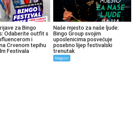
rijave za Bingo
Naše mjesto za naše ljude:
s: Odaberite outfit s
Bingo Group svojim
nfluencerom i
uposlenicima posvećuje
e na Crvenom tepihu
posebno lijep festivalski
lm Festivala
trenutak
Magazin