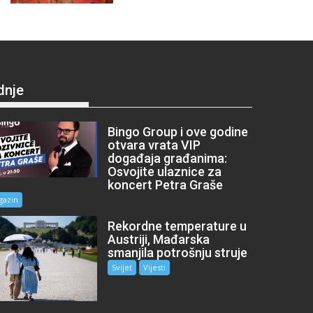
dnje
Bingo Group i ove godine
otvara vrata VIP
događaja građanima:
Osvojite ulaznice za
koncert Petra Graše
gazin
Rekordne temperature u
Austriji, Mađarska
smanjila potrošnju struje
Svijet
Vijesti