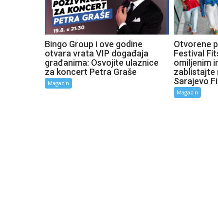
Bingo Group i ove godine
Otvorene p
otvara vrata VIP događaja
Festival Fit
građanima: Osvojite ulaznice
omiljenim i
za koncert Petra Graše
zablistajt
Sarajevo Fi
Magazin
Magazin