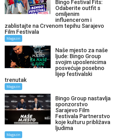
Bingo Festival Fits:
Odaberite outfit s
omiljenim
influencerom i
zablistajte na Crvenom tepihu Sarajevo
Film Festivala
Magazin
Naše mjesto za naše
ljude: Bingo Group
svojim uposlenicima
posvećuje posebno
lijep festivalski
trenutak
Magazin
Bingo Group nastavlja
sponzorstvo
Sarajevo Film
Festivala Partnerstvo
koje kulturu približava
ljudima
Magazin