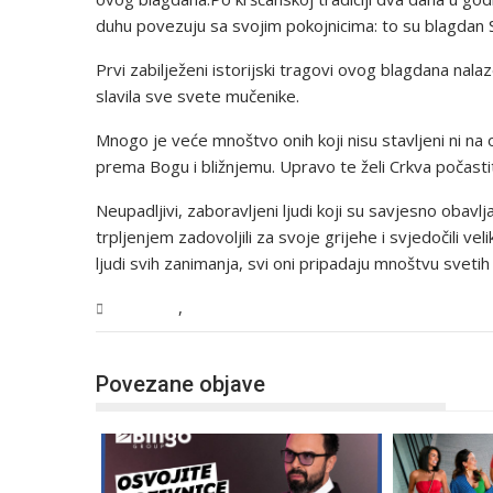
duhu povezuju sa svojim pokojnicima: to su blagdan Sv
Prvi zabilježeni istorijski tragovi ovog blagdana nal
slavila sve svete mučenike.
Mnogo je veće mnoštvo onih koji nisu stavljeni ni na olt
prema Bogu i bližnjemu. Upravo te želi Crkva počasti
Neupadljivi, zaboravljeni ljudi koji su savjesno obavl
trpljenjem zadovoljili za svoje grijehe i svjedočili veli
ljudi svih zanimanja, svi oni pripadaju mnoštvu svetih
,
Magazin
USK
Povezane objave