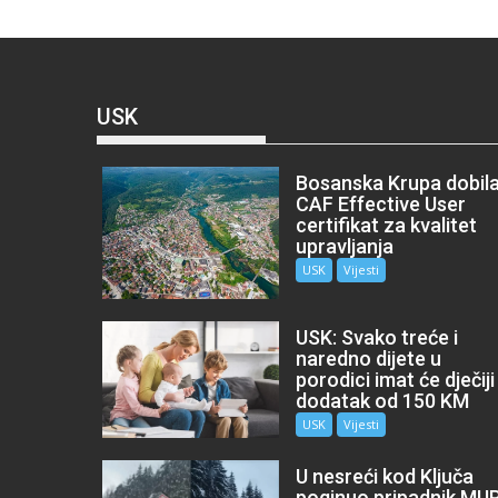
USK
Bosanska Krupa dobil
CAF Effective User
certifikat za kvalitet
upravljanja
USK
Vijesti
USK: Svako treće i
naredno dijete u
porodici imat će dječiji
dodatak od 150 KM
USK
Vijesti
U nesreći kod Ključa
poginuo pripadnik MU