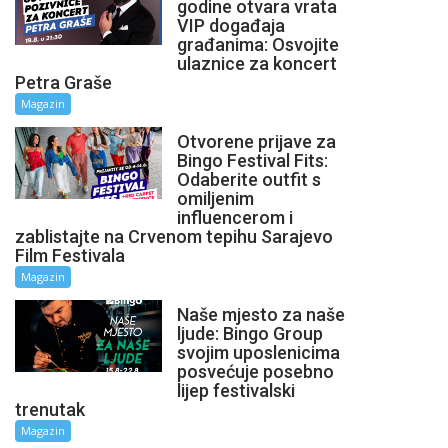
godine otvara vrata
VIP događaja
građanima: Osvojite
ulaznice za koncert
Petra Graše
Magazin
Otvorene prijave za
Bingo Festival Fits:
Odaberite outfit s
omiljenim
influencerom i
zablistajte na Crvenom tepihu Sarajevo
Film Festivala
Magazin
Naše mjesto za naše
ljude: Bingo Group
svojim uposlenicima
posvećuje posebno
lijep festivalski
trenutak
Magazin