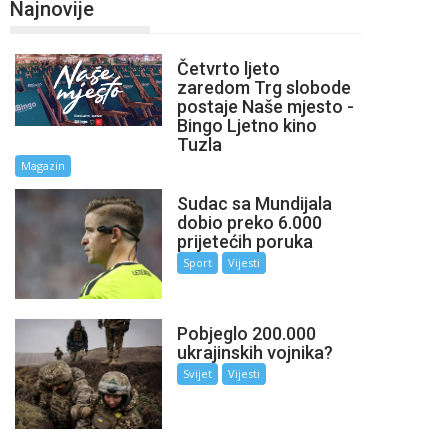
Najnovije
Četvrto ljeto
zaredom Trg slobode
postaje Naše mjesto -
Bingo Ljetno kino
Tuzla
Magazin
Sudac sa Mundijala
dobio preko 6.000
prijetećih poruka
Sport
Vijesti
Pobjeglo 200.000
ukrajinskih vojnika?
Svijet
Vijesti