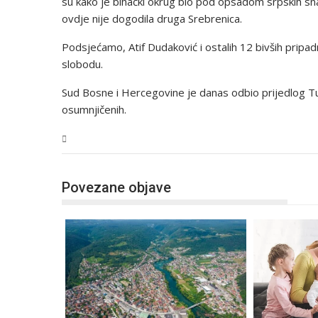
su kako je bihaćki okrug bio pod opsadom srpskih sna
ovdje nije dogodila druga Srebrenica.
Podsjećamo, Atif Dudaković i ostalih 12 bivših pripa
slobodu.
Sud Bosne i Hercegovine je danas odbio prijedlog Tu
osumnjičenih.
USK
Povezane objave