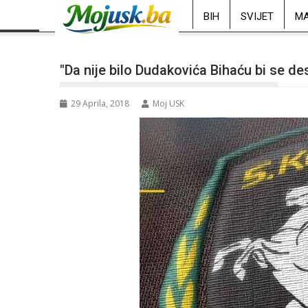
BIH
SVIJET
MA
"Da nije bilo Dudakovića Bihaću bi se de
29 Aprila, 2018
Moj USK