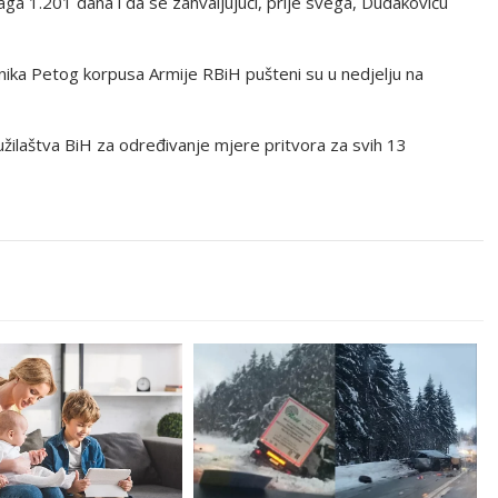
ga 1.201 dana i da se zahvaljujući, prije svega, Dudakoviću
dnika Petog korpusa Armije RBiH pušteni su u nedjelju na
žilaštva BiH za određivanje mjere pritvora za svih 13