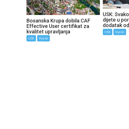
USK: Svako
dijete u por
Bosanska Krupa dobila CAF
dodatak o
Effective User certifikat za
kvalitet upravljanja
USK
Vijesti
USK
Vijesti