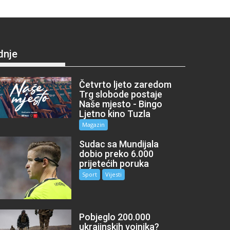
dnje
Četvrto ljeto zaredom
Trg slobode postaje
Naše mjesto - Bingo
Ljetno kino Tuzla
Magazin
Sudac sa Mundijala
dobio preko 6.000
prijetećih poruka
Sport
Vijesti
Pobjeglo 200.000
ukrajinskih vojnika?