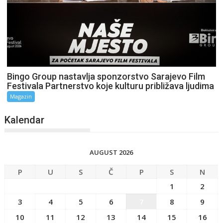
Bingo Group nastavlja sponzorstvo Sarajevo Film
Festivala Partnerstvo koje kulturu približava ljudima
Magazin
Kalendar
AUGUST 2026
P
U
S
Č
P
S
N
1
2
3
4
5
6
7
8
9
10
11
12
13
14
15
16