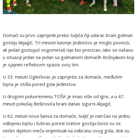
Domaći su prvo zaprijetili preko Suljića čiji udarac brani golman
gostiju Alijagić. Tri minute kasnije Jedinstvo je moglo povesti,
ali jedan gostujući nogometaš nije bio precizan, iako se našaou
u situaciji jedan na jedan sa golmanom domaćih Bošnjakom koji
je sjajnim refleksom spasio svoj tim.
U 33. minuti Oglečevac je zaprijetio za domaće, međutim
lopta je otišla pored gola Jedinstva.
U drugom poluvremenu TOŠK je imao više od igre, a u 47.
minuti pokušaj Beširovića brani danas sigurni Alijagić.
U 62. minuti nova šansa za domaće, Suljić je natrčao na jednu
odbijenu loptu i šutirao pored stative gostiju.Gosti su se
većim dijelom meča orijentisali na odbranu svog gola, dok su