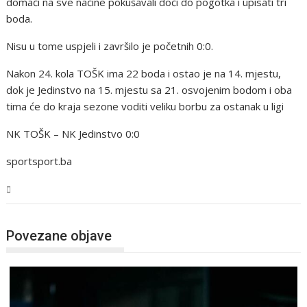
domaći na sve načine pokušavali doći do pogotka i upisati tri
boda.
Nisu u tome uspjeli i završilo je početnih 0:0.
Nakon 24. kola TOŠK ima 22 boda i ostao je na 14. mjestu,
dok je Jedinstvo na 15. mjestu sa 21. osvojenim bodom i oba
tima će do kraja sezone voditi veliku borbu za ostanak u ligi
NK TOŠK – NK Jedinstvo 0:0
sportsport.ba
Sport
Povezane objave