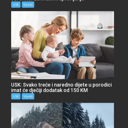
USK
Vijesti
USK: Svako treće i naredno dijete u porodici
imat će dječiji dodatak od 150 KM
USK
Vijesti