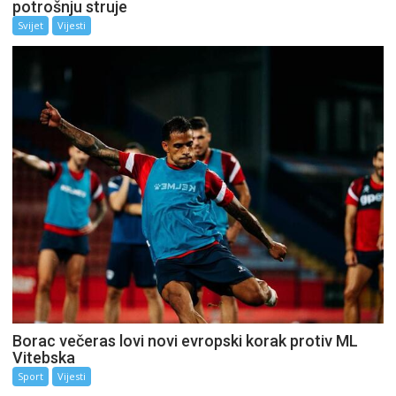
potrošnju struje
Svijet
Vijesti
Borac večeras lovi novi evropski korak protiv ML
Vitebska
Sport
Vijesti