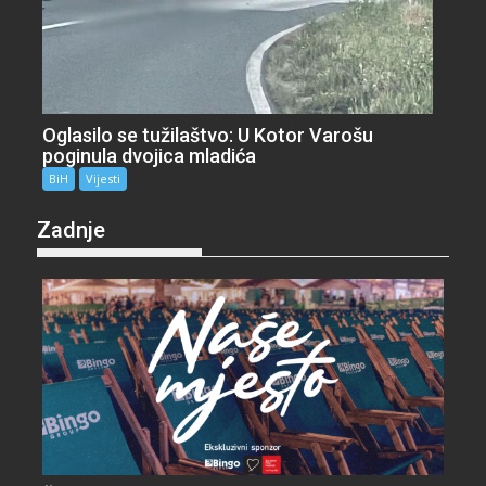
Oglasilo se tužilaštvo: U Kotor Varošu
poginula dvojica mladića
BiH
Vijesti
Zadnje