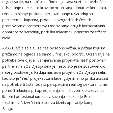
organizacije, na različite načine osigurava sretno i bezbrižno
odrastanje djece, i to kroz: pozicioniranje donatorskih kućica,
redovno slanje poklona djeci, kampanje u saradnji sa
partnerima i kupcima, prodaju novogodišnjih čestitki,
promoviranje partnerstva i motiviranje drugih korporativnih
donatora za saradnju, podršku mladima u pripremi za tržište
rada.
-SOS Dječija sela su za nas posebno važna, a pažnja koju im
pružamo ne ogleda se samo u finsijskoj podršci. Ukazivanje na
potrebe ove djece i usmjeravanje projekata naših poslovnih
partnera na SOS Dječija sela je nešto što je neizostavan dio
našeg poslovanja. Raduju nas novi projekti SOS Dječijih sela,
kao što je “Yes” projekat za mlade, gdje imamo priliku ukazati
na potrebe tržišta rada iz perspektive realnog sektora i time
pomoći mladima pri opredjeljenju ka njihovom obrazovanju i
ličnom i pofesionalnom usavršavanju – rekao je Edin
Ibrahimović, izvršni direktor za biznis operacije kompanije
Bingo.