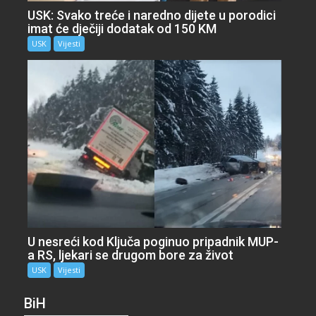
USK: Svako treće i naredno dijete u porodici
imat će dječiji dodatak od 150 KM
USK
Vijesti
U nesreći kod Ključa poginuo pripadnik MUP-
a RS, ljekari se drugom bore za život
USK
Vijesti
BiH