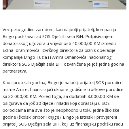
Već petu godinu zaredom, kao najbolji prijatelj, kompanija
Bingo podržava rad SOS Dječijih sela BiH. Potpisivanjem
donatorskog ugovora u vrijednosti 40.000,00 KM između
Edina Ibrahimovića, izvršnog direktora za biznis operacije
kompanije Bingo Tuzla i i Amira Omanovića, nacionalnog
direktora SOS Dječijih sela BiH ozvaničena je još jedna godina
partnerstva.
Kao i proteklih godina, Bingo je najbolji prijatelj SOS porodice
mame Amire, finansirajući ukupne godišnje troškove porodice
sa 32.000,00 KM. Pored toga, sa dodatnih 8.000,00 KM se
osigurava da još 30 djece i mladih koji odrastaju u SOS
porodicama ima sve što je neophodno u toku jedne školske
godine (školski pribor i knjige). Bingo je istinski i provjereni
prijatelj SOS Dječijih sela BiH, koji uz finansijsku podršku radu