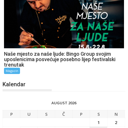
Naše mjesto za naše ljude: Bingo Group svojim
uposlenicima posvećuje posebno lijep festivalski
trenutak
Magazin
Kalendar
AUGUST 2026
P
U
S
Č
P
S
N
1
2