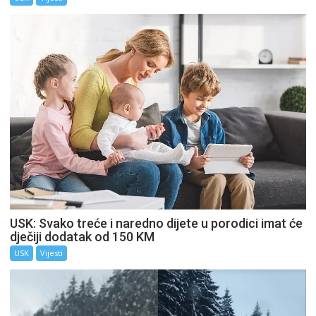
USK: Svako treće i naredno dijete u porodici imat će
dječiji dodatak od 150 KM
USK
Vijesti