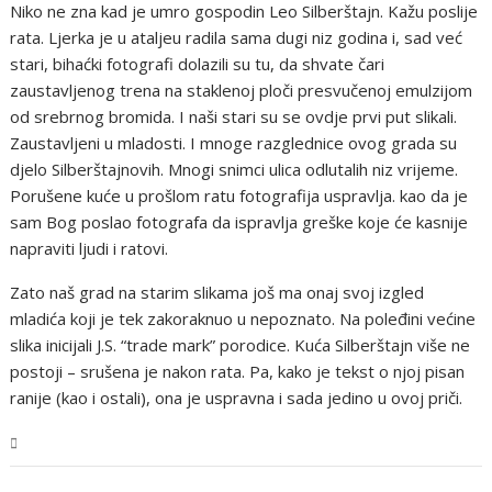
Niko ne zna kad je umro gospodin Leo Silberštajn. Kažu poslije
rata. Ljerka je u ataljeu radila sama dugi niz godina i, sad već
stari, bihaćki fotografi dolazili su tu, da shvate čari
zaustavljenog trena na staklenoj ploči presvučenoj emulzijom
od srebrnog bromida. I naši stari su se ovdje prvi put slikali.
Zaustavljeni u mladosti. I mnoge razglednice ovog grada su
djelo Silberštajnovih. Mnogi snimci ulica odlutalih niz vrijeme.
Porušene kuće u prošlom ratu fotografija uspravlja. kao da je
sam Bog poslao fotografa da ispravlja greške koje će kasnije
napraviti ljudi i ratovi.
Zato naš grad na starim slikama još ma onaj svoj izgled
mladića koji je tek zakoraknuo u nepoznato. Na poleđini većine
slika inicijali J.S. “trade mark” porodice. Kuća Silberštajn više ne
postoji – srušena je nakon rata. Pa, kako je tekst o njoj pisan
ranije (kao i ostali), ona je uspravna i sada jedino u ovoj priči.
USK