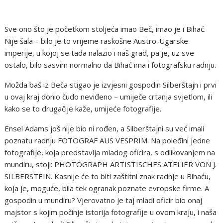
Sve ono što je početkom stoljeća imao Beč, imao je i Bihać.
Nije šala – bilo je to vrijeme raskošne Austro-Ugarske
imperije, u kojoj se tada nalazio i naš grad, pa je, uz sve
ostalo, bilo sasvim normalno da Bihać ima i fotografsku radnju.
Možda baš iz Beča stigao je izvjesni gospodin Silberštajn i prvi
u ovaj kraj donio čudo neviđeno – umiječe crtanja svjetlom, ili
kako se to drugačije kaže, umijeće fotografije.
Ensel Adams još nije bio ni rođen, a Silberštajni su već imali
poznatu radnju FOTOGRAF AUS VESPRIM. Na poleđini jedne
fotografije, koja predstavlja mladog oficira, s odlikovanjem na
mundiru, stoji: PHOTOGRAPH ARTISTISCHES ATELIER VON J.
SILBERSTEIN. Kasnije će to biti zaštitni znak radnje u Bihaću,
koja je, moguće, bila tek ogranak poznate evropske firme. A
gospodin u mundiru? Vjerovatno je taj mladi oficir bio onaj
majstor s kojim počinje istorija fotografije u ovom kraju, i naša