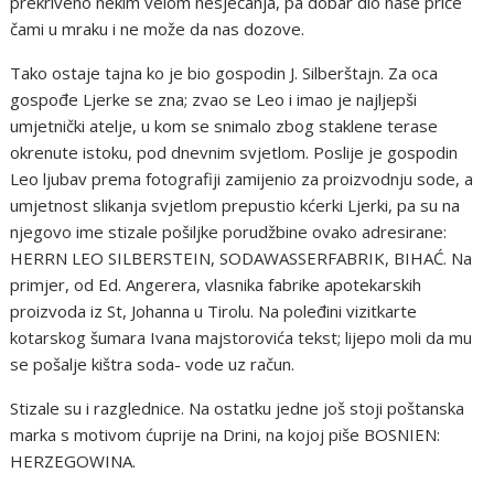
prekriveno nekim velom nesjećanja, pa dobar dio naše priče
čami u mraku i ne može da nas dozove.
Tako ostaje tajna ko je bio gospodin J. Silberštajn. Za oca
gospođe Ljerke se zna; zvao se Leo i imao je najljepši
umjetnički atelje, u kom se snimalo zbog staklene terase
okrenute istoku, pod dnevnim svjetlom. Poslije je gospodin
Leo ljubav prema fotografiji zamijenio za proizvodnju sode, a
umjetnost slikanja svjetlom prepustio kćerki Ljerki, pa su na
njegovo ime stizale pošiljke porudžbine ovako adresirane:
HERRN LEO SILBERSTEIN, SODAWASSERFABRIK, BIHAĆ. Na
primjer, od Ed. Angerera, vlasnika fabrike apotekarskih
proizvoda iz St, Johanna u Tirolu. Na poleđini vizitkarte
kotarskog šumara Ivana majstorovića tekst; lijepo moli da mu
se pošalje kištra soda- vode uz račun.
Stizale su i razglednice. Na ostatku jedne još stoji poštanska
marka s motivom ćuprije na Drini, na kojoj piše BOSNIEN:
HERZEGOWINA.