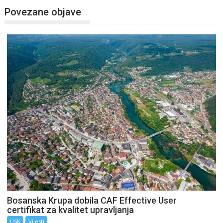
Povezane objave
Bosanska Krupa dobila CAF Effective User
certifikat za kvalitet upravljanja
USK
Vijesti