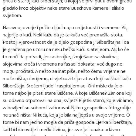
priča o staroj kući Silberštajn, u kojoj se prvi put u ovom gradu
gledalo kroz objektiv neke stare Buschove kamere i slikalo
svjetlom.
Naravno, ovo je i priča o ljudima, o umjetnosti i vremenu. Ali,
najprije o kući. Neki kažu da je ta kuća već premašila stotu.
Postoji vjerovatnost da je djelo gospodina J. Silberštajna i da
je građena po uzoru na neku bečku kuću s ateljeom. Ali, ko će
to moći da potvrdi, jer se brojke, izmješane sa slovima,
slojevima kreča i vremena na fasadi doksata, već dugo ne
mogu pročitati. A nešto za inat piše, nešto čemu vrijeme ne
može ništa; ni vrijeme, ni vjetrovi triju ratova koji su šibali kuću
Silberštajn. Srećem ljude i raspitujem se. Oni misle da je o
tome najbolje pitati stare Bišćane. A koje Bišćane? Zar one koji
su odavno otputovali na onaj svijet? Rijetki starci, koje viđamo,
zabavljeni su sobom i zaboravni. Njima gospodin s fotografije
ne znači ništa. Ni kuća, koja je bila najljepša u svoje vrijeme. O
tome bi nam jedino mogla da priča gospođa Ljerka Silberštajn,
kad bi bila ovdje i među živima, jer sve je i onako odavno