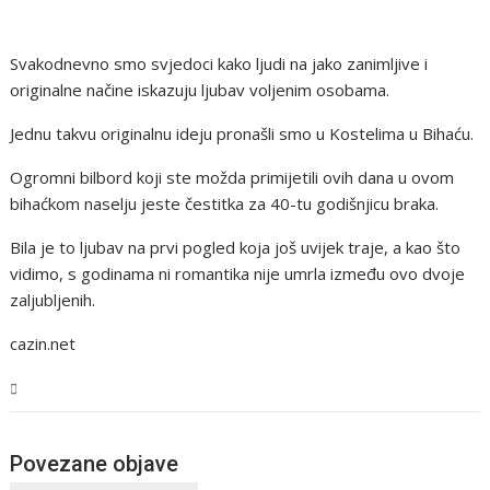
Svakodnevno smo svjedoci kako ljudi na jako zanimljive i
originalne načine iskazuju ljubav voljenim osobama.
Jednu takvu originalnu ideju pronašli smo u Kostelima u Bihaću.
Ogromni bilbord koji ste možda primijetili ovih dana u ovom
bihaćkom naselju jeste čestitka za 40-tu godišnjicu braka.
Bila je to ljubav na prvi pogled koja još uvijek traje, a kao što
vidimo, s godinama ni romantika nije umrla između ovo dvoje
zaljubljenih.
cazin.net
USK
Povezane objave