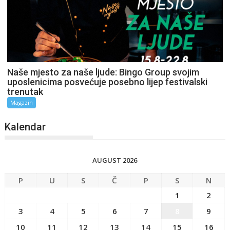
Naše mjesto za naše ljude: Bingo Group svojim
uposlenicima posvećuje posebno lijep festivalski
trenutak
Magazin
Kalendar
AUGUST 2026
P
U
S
Č
P
S
N
1
2
3
4
5
6
7
8
9
10
11
12
13
14
15
16