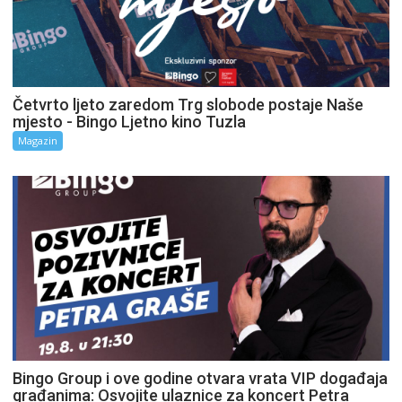
Četvrto ljeto zaredom Trg slobode postaje Naše
mjesto - Bingo Ljetno kino Tuzla
Magazin
Bingo Group i ove godine otvara vrata VIP događaja
građanima: Osvojite ulaznice za koncert Petra