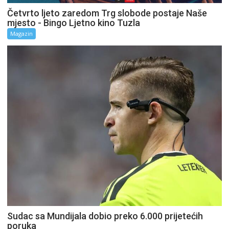
Četvrto ljeto zaredom Trg slobode postaje Naše
mjesto - Bingo Ljetno kino Tuzla
Magazin
Sudac sa Mundijala dobio preko 6.000 prijetećih
poruka