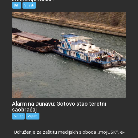
BiH
Vijesti
Alarm na Dunavu: Gotovo stao teretni
saobraćaj
Svijet
Vijesti
Udruženje za zaštitu medijskih sloboda „mojUSK“, e-