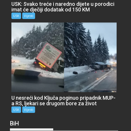
USK: Svako treće i naredno dijete u porodici
imat će dječiji dodatak od 150 KM
USK
Vijesti
U nesreći kod Ključa poginuo pripadnik MUP-
a RS, ljekari se drugom bore za život
USK
Vijesti
BiH