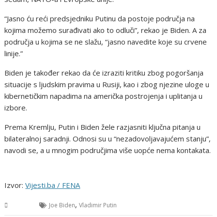
“Jasno ću reći predsjedniku Putinu da postoje područja na
kojima možemo surađivati ​​ako to odluči”, rekao je Biden. A za
područja u kojima se ne slažu, “jasno navedite koje su crvene
linije.”
Biden je također rekao da će izraziti kritiku zbog pogoršanja
situacije s ljudskim pravima u Rusiji, kao i zbog njezine uloge u
kibernetičkim napadima na američka postrojenja i uplitanja u
izbore.
Prema Kremlju, Putin i Biden žele razjasniti ključna pitanja u
bilateralnoj saradnji. Odnosi su u “nezadovoljavajućem stanju”,
navodi se, a u mnogim područjima više uopće nema kontakata.
Izvor:
Vijesti.ba / FENA
,
Svijet
Joe Biden
Vladimir Putin