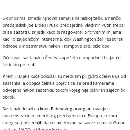
S odnosima između njihovih zemalja na niskoj tački, američki
predsjednik Joe Biden i ruski predsjednik Vladimir Putin trebali
bi se sastati u srijedu kako bi razgovarali o “crvenim linijama”,
kao i o zajedničkim interesima, dok Washington želi resetirati
odnose u inostranstvu nakon Trumpove ere, piše dpa.
Očekivani sastanak u Ženevi započet će popodne i trajat će
četiri do pet sati.
Kremlj i Bijela kuća pokušali su međutim prigušiti očekivanja od
sastanka, a obojica čelnika pojavit će se pred kamerama
odvojeno nakon sastanka, tokom kojeg nije planiran zajednički
obrok.
Sastanak dolazi na kraju Bidenovog prvog putovanja u
inozemstvo kao američkog predsjednika u Evropu, tokom
kojeg se posljednjih dana savjetovao sa saveznicima iz Grupe
sedam, NATO-a i Evropske unije.