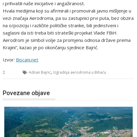
i prihvatili naše inicijative i angažiranost.
Hvala medijima koji su afirmirali i promovirali javno mišljenje u
vezi značaja Aerodroma, pa su zastupnici prvi puta, bez obzira
na o/poziciju i različite političke stranke, bili jedinstveni i
saglasni da isti treba biti strateški projekat Vlade FBiH.
Aerodrom je simbol volje za promjenu odnosa države prema
Krajini”, kazao je po okončanju sjednice Bajrić.
Izvor:
Biscani.net
,
USK
Adnan Bajrić
Izgradnja aerodroma u Bihaću
Povezane objave