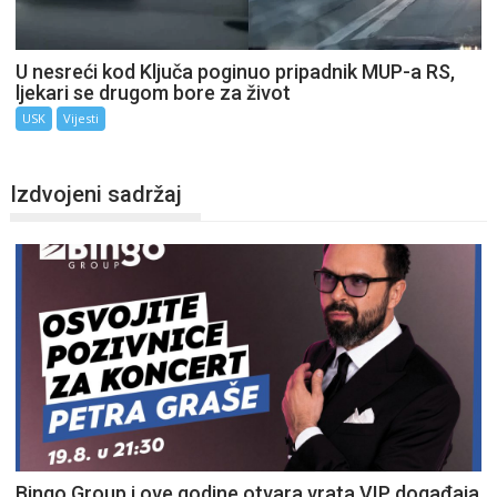
U nesreći kod Ključa poginuo pripadnik MUP-a RS,
ljekari se drugom bore za život
USK
Vijesti
Izdvojeni sadržaj
Bingo Group i ove godine otvara vrata VIP događaja