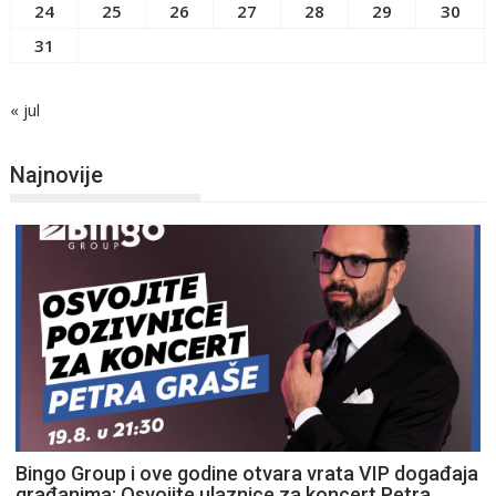
24
25
26
27
28
29
30
31
« jul
Najnovije
Bingo Group i ove godine otvara vrata VIP događaja
građanima: Osvojite ulaznice za koncert Petra