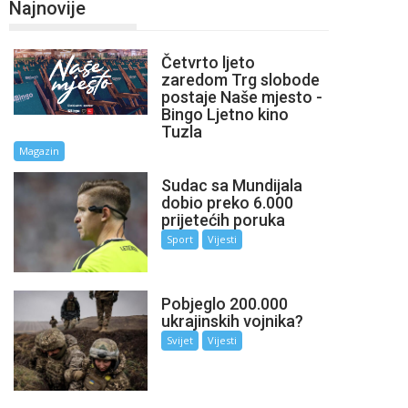
Najnovije
Četvrto ljeto
zaredom Trg slobode
postaje Naše mjesto -
Bingo Ljetno kino
Tuzla
Magazin
Sudac sa Mundijala
dobio preko 6.000
prijetećih poruka
Sport
Vijesti
Pobjeglo 200.000
ukrajinskih vojnika?
Svijet
Vijesti