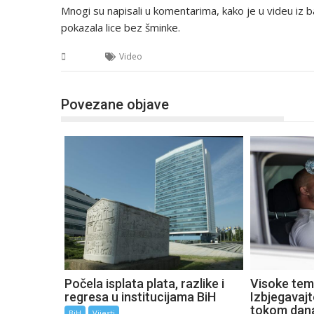
Mnogi su napisali u komentarima, kako je u videu iz ba
pokazala lice bez šminke.
BiH
Video
Povezane objave
Počela isplata plata, razlike i
Visoke tem
regresa u institucijama BiH
Izbjegavaj
tokom dan
BiH
Vijesti