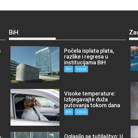
BiH
Za
a
Počela isplata plata,
razlike i regresa u
institucijama BiH
BiH
Vijesti
Visoke temperature:
Izbjegavajte duža
putovanja tokom dana
BiH
Vijesti
Oglasilo se tužilaštvo: U
P-