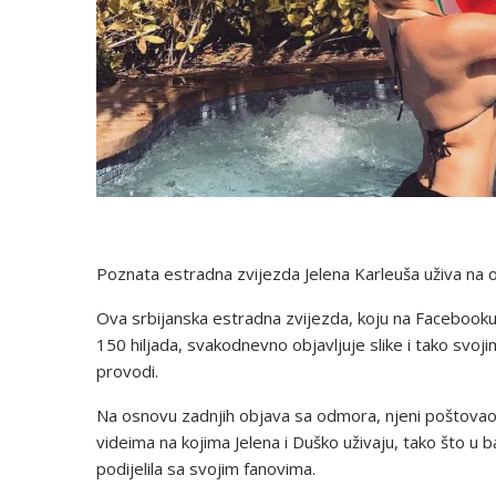
Poznata estradna zvijezda Jelena Karleuša uživa n
Ova srbijanska estradna zvijezda, koju na Facebooku p
150 hiljada, svakodnevno objavljuje slike i tako svoj
provodi.
Na osnovu zadnjih objava sa odmora, njeni poštovaoci i
videima na kojima Jelena i Duško uživaju, tako što u b
podijelila sa svojim fanovima.