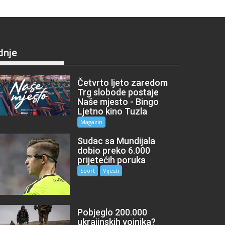
dnje
Četvrto ljeto zaredom
Trg slobode postaje
Naše mjesto - Bingo
Ljetno kino Tuzla
Magazin
Sudac sa Mundijala
dobio preko 6.000
prijetećih poruka
Sport
Vijesti
Pobjeglo 200.000
ukrajinskih vojnika?