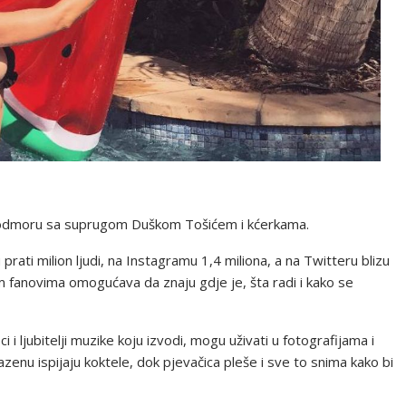
a odmoru sa suprugom Duškom Tošićem i kćerkama.
rati milion ljudi, na Instagramu 1,4 miliona, a na Twitteru blizu
im fanovima omogućava da znaju gdje je, šta radi i kako se
 ljubitelji muzike koju izvodi, mogu uživati u fotografijama i
azenu ispijaju koktele, dok pjevačica pleše i sve to snima kako bi