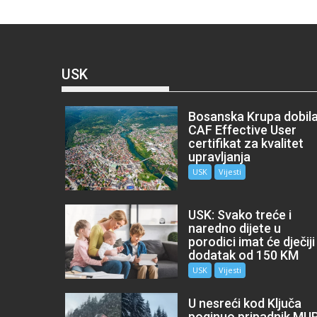
USK
Bosanska Krupa dobil
CAF Effective User
certifikat za kvalitet
upravljanja
USK
Vijesti
USK: Svako treće i
naredno dijete u
porodici imat će dječiji
dodatak od 150 KM
USK
Vijesti
U nesreći kod Ključa
poginuo pripadnik MU