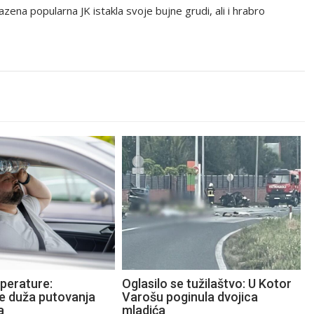
zena popularna JK istakla svoje bujne grudi, ali i hrabro
perature:
Oglasilo se tužilaštvo: U Kotor
te duža putovanja
Varošu poginula dvojica
a
mladića