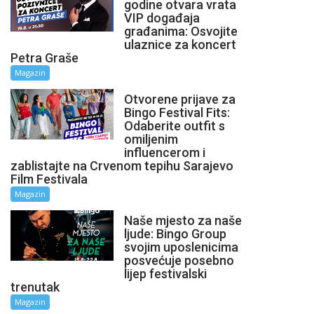
godine otvara vrata
VIP događaja
građanima: Osvojite
ulaznice za koncert
Petra Graše
Magazin
Otvorene prijave za
Bingo Festival Fits:
Odaberite outfit s
omiljenim
influencerom i
zablistajte na Crvenom tepihu Sarajevo
Film Festivala
Magazin
Naše mjesto za naše
ljude: Bingo Group
svojim uposlenicima
posvećuje posebno
lijep festivalski
trenutak
Magazin