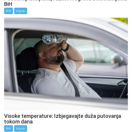
BiH
BiH
Vijesti
Visoke temperature: Izbjegavajte duža putovanja
tokom dana
BiH
Vijesti