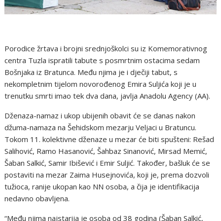
Porodice žrtava i brojni srednjoškolci su iz Komemorativnog
centra Tuzla ispratili tabute s posmrtnim ostacima sedam
Bošnjaka iz Bratunca. Među njima je i dječiji tabut, s
nekompletnim tijelom novorođenog Emira Suljića koji je u
trenutku smrti imao tek dva dana, javlja Anadolu Agency (AA).
Dženaza-namaz i ukop ubijenih obavit će se danas nakon
džuma-namaza na Šehidskom mezarju Veljaci u Bratuncu.
Tokom 11. kolektivne dženaze u mezar će biti spušteni: Rešad
Salihović, Ramo Hasanović, Šahbaz Sinanović, Mirsad Memić,
Šaban Salkić, Samir Ibišević i Emir Suljić. Također, bašluk će se
postaviti na mezar Zaima Husejnovića, koji je, prema dozvoli
tužioca, ranije ukopan kao NN osoba, a čija je identifikacija
nedavno obavljena.
“Među njima najstarija je osoba od 38 godina (Šaban Salkić,