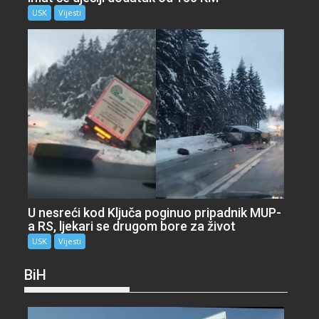
USK
Vijesti
U nesreći kod Ključa poginuo pripadnik MUP-
a RS, ljekari se drugom bore za život
USK
Vijesti
BiH