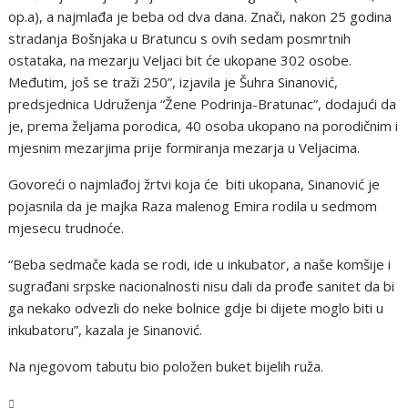
op.a), a najmlađa je beba od dva dana. Znači, nakon 25 godina
stradanja Bošnjaka u Bratuncu s ovih sedam posmrtnih
ostataka, na mezarju Veljaci bit će ukopane 302 osobe.
Međutim, još se traži 250”, izjavila je Šuhra Sinanović,
predsjednica Udruženja “Žene Podrinja-Bratunac”, dodajući da
je, prema željama porodica, 40 osoba ukopano na porodičnim i
mjesnim mezarjima prije formiranja mezarja u Veljacima.
Govoreći o najmlađoj žrtvi koja će biti ukopana, Sinanović je
pojasnila da je majka Raza malenog Emira rodila u sedmom
mjesecu trudnoće.
“Beba sedmače kada se rodi, ide u inkubator, a naše komšije i
sugrađani srpske nacionalnosti nisu dali da prođe sanitet da bi
ga nekako odvezli do neke bolnice gdje bi dijete moglo biti u
inkubatoru”, kazala je Sinanović.
Na njegovom tabutu bio položen buket bijelih ruža.
BiH