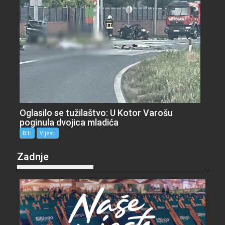
Oglasilo se tužilaštvo: U Kotor Varošu
poginula dvojica mladića
BiH
Vijesti
Zadnje