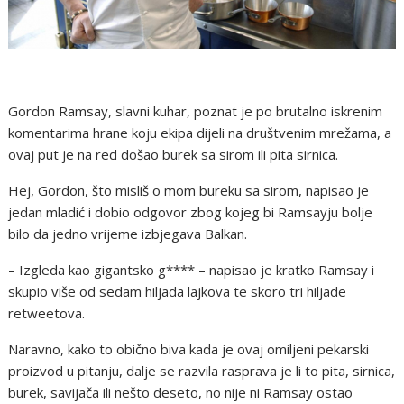
Gordon Ramsay, slavni kuhar, poznat je po brutalno iskrenim
komentarima hrane koju ekipa dijeli na društvenim mrežama, a
ovaj put je na red došao burek sa sirom ili pita sirnica.
Hej, Gordon, što misliš o mom bureku sa sirom, napisao je
jedan mladić i dobio odgovor zbog kojeg bi Ramsayju bolje
bilo da jedno vrijeme izbjegava Balkan.
– Izgleda kao gigantsko g**** – napisao je kratko Ramsay i
skupio više od sedam hiljada lajkova te skoro tri hiljade
retweetova.
Naravno, kako to obično biva kada je ovaj omiljeni pekarski
proizvod u pitanju, dalje se razvila rasprava je li to pita, sirnica,
burek, savijača ili nešto deseto, no nije ni Ramsay ostao