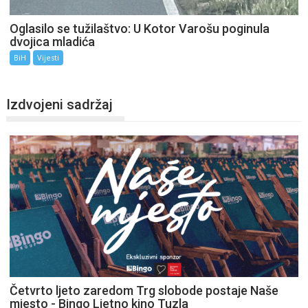
Oglasilo se tužilaštvo: U Kotor Varošu poginula
dvojica mladića
BiH
Vijesti
Izdvojeni sadržaj
Četvrto ljeto zaredom Trg slobode postaje Naše
mjesto - Bingo Ljetno kino Tuzla