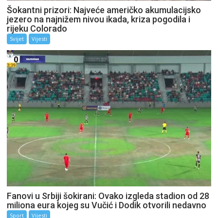
Šokantni prizori: Najveće američko akumulacijsko
jezero na najnižem nivou ikada, kriza pogodila i
rijeku Colorado
Svijet
Vijesti
Fanovi u Srbiji šokirani: Ovako izgleda stadion od 28
miliona eura kojeg su Vučić i Dodik otvorili nedavno
Sport
Vijesti