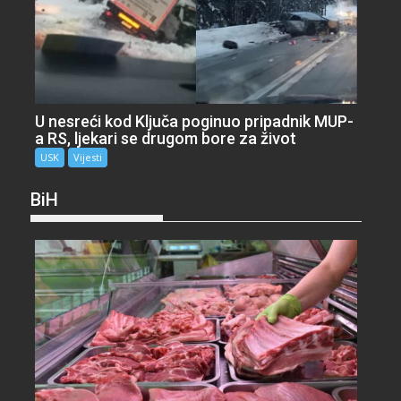
U nesreći kod Ključa poginuo pripadnik MUP-
a RS, ljekari se drugom bore za život
USK
Vijesti
BiH