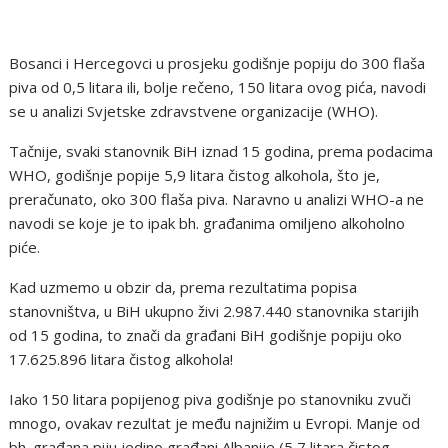
Bosanci i Hercegovci u prosjeku godišnje popiju do 300 flaša
piva od 0,5 litara ili, bolje rečeno, 150 litara ovog pića, navodi
se u analizi Svjetske zdravstvene organizacije (WHO).
Tačnije, svaki stanovnik BiH iznad 15 godina, prema podacima
WHO, godišnje popije 5,9 litara čistog alkohola, što je,
preračunato, oko 300 flaša piva. Naravno u analizi WHO-a ne
navodi se koje je to ipak bh. građanima omiljeno alkoholno
piće.
Kad uzmemo u obzir da, prema rezultatima popisa
stanovništva, u BiH ukupno živi 2.987.440 stanovnika starijih
od 15 godina, to znači da građani BiH godišnje popiju oko
17.625.896 litara čistog alkohola!
Iako 150 litara popijenog piva godišnje po stanovniku zvuči
mnogo, ovakav rezultat je među najnižim u Evropi. Manje od
bh. građana piju jedino građani Albanije (5,7 litara čistog