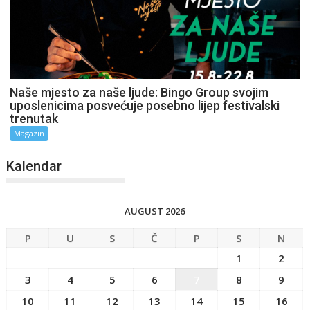
Naše mjesto za naše ljude: Bingo Group svojim
uposlenicima posvećuje posebno lijep festivalski
trenutak
Magazin
Kalendar
AUGUST 2026
P
U
S
Č
P
S
N
1
2
3
4
5
6
7
8
9
10
11
12
13
14
15
16