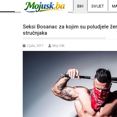
BIH
SVIJET
MA
Seksi Bosanac za kojim su poludjele že
stručnjaka
2 Jula, 2017
Moj USK