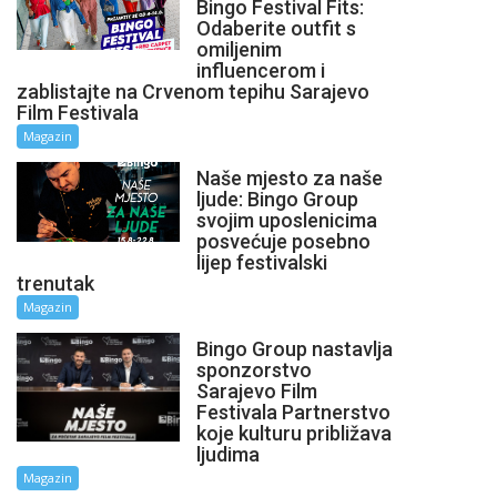
Bingo Festival Fits:
Odaberite outfit s
omiljenim
influencerom i
zablistajte na Crvenom tepihu Sarajevo
Film Festivala
Magazin
Naše mjesto za naše
ljude: Bingo Group
svojim uposlenicima
posvećuje posebno
lijep festivalski
trenutak
Magazin
Bingo Group nastavlja
sponzorstvo
Sarajevo Film
Festivala Partnerstvo
koje kulturu približava
ljudima
Magazin