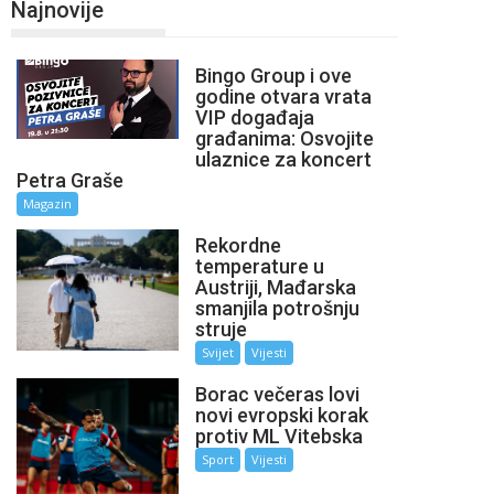
Najnovije
Bingo Group i ove
godine otvara vrata
VIP događaja
građanima: Osvojite
ulaznice za koncert
Petra Graše
Magazin
Rekordne
temperature u
Austriji, Mađarska
smanjila potrošnju
struje
Svijet
Vijesti
Borac večeras lovi
novi evropski korak
protiv ML Vitebska
Sport
Vijesti