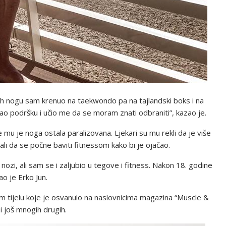
lih nogu sam krenuo na taekwondo pa na tajlandski boks i na
ao podršku i učio me da se moram znati odbraniti”, kazao je.
 mu je noga ostala paralizovana. Ljekari su mu rekli da je više
li da se počne baviti fitnessom kako bi je ojačao.
ozi, ali sam se i zaljubio u tegove i fitness. Nakon 18. godine
ao je Erko Jun.
vom tijelu koje je osvanulo na naslovnicima magazina “Muscle &
 i još mnogih drugih.