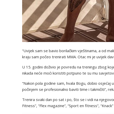
“Uvijek sam se bavio borilačkim vještinama, a od ma
kraju sam počeo trenirati MMA. Otac mi je uvijek dav
U 15. godini doživio je povredu na treningu zbog koje
nikada neće moći koristiti potpuno te su mu savjetova
“Nakon pola godine sam, hvala Bogu, dobio osjećaj u n
počinjem se profesionalno baviti time i takmičiti”, rek
Trenira svaki dan po sat i po, što se i vidi na njego
Fitness”, “Flex magazine”, “Sport en fitness”, “Knack”