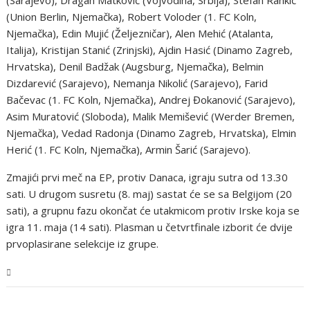
(Union Berlin, Njemačka), Robert Voloder (1. FC Koln,
Njemačka), Edin Mujić (Željezničar), Alen Mehić (Atalanta,
Italija), Kristijan Stanić (Zrinjski), Ajdin Hasić (Dinamo Zagreb,
Hrvatska), Denil Badžak (Augsburg, Njemačka), Belmin
Dizdarević (Sarajevo), Nemanja Nikolić (Sarajevo), Farid
Bačevac (1. FC Koln, Njemačka), Andrej Đokanović (Sarajevo),
Asim Muratović (Sloboda), Malik Memišević (Werder Bremen,
Njemačka), Vedad Radonja (Dinamo Zagreb, Hrvatska), Elmin
Herić (1. FC Koln, Njemačka), Armin Šarić (Sarajevo).
Zmajići prvi meč na EP, protiv Danaca, igraju sutra od 13.30
sati. U drugom susretu (8. maj) sastat će se sa Belgijom (20
sati), a grupnu fazu okončat će utakmicom protiv Irske koja se
igra 11. maja (14 sati). Plasman u četvrtfinale izborit će dvije
prvoplasirane selekcije iz grupe.
Sport