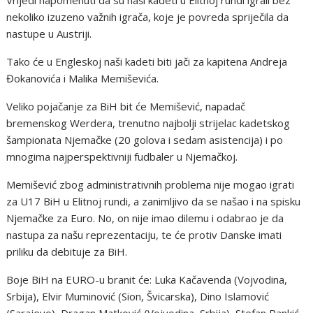
nekoliko izuzeno važnih igrača, koje je povreda spriječila da
nastupe u Austriji.
Tako će u Engleskoj naši kadeti biti jači za kapitena Andreja
Đokanovića i Malika Memiševića.
Veliko pojačanje za BiH bit će Memišević, napadač
bremenskog Werdera, trenutno najbolji strijelac kadetskog
šampionata Njemačke (20 golova i sedam asistencija) i po
mnogima najperspektivniji fudbaler u Njemačkoj.
Memišević zbog administrativnih problema nije mogao igrati
za U17 BiH u Elitnoj rundi, a zanimljivo da se našao i na spisku
Njemačke za Euro. No, on nije imao dilemu i odabrao je da
nastupa za našu reprezentaciju, te će protiv Danske imati
priliku da debituje za BiH.
Boje BiH na EURO-u branit će: Luka Kačavenda (Vojvodina,
Srbija), Elvir Muminović (Sion, Švicarska), Dino Islamović
(Sarajevo), Dragan Matković (Vojvodina, Srbija), Stefan Rankić