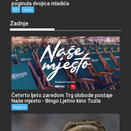
poginula dvojica mladića
BiH
Vijesti
Zadnje
Četvrto ljeto zaredom Trg slobode postaje
Naše mjesto - Bingo Ljetno kino Tuzla
Magazin