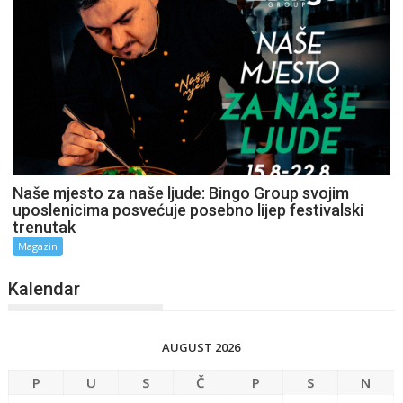
Naše mjesto za naše ljude: Bingo Group svojim
uposlenicima posvećuje posebno lijep festivalski
trenutak
Magazin
Kalendar
AUGUST 2026
P
U
S
Č
P
S
N