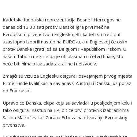
Kadetska fudbalska reprezentacija Bosne i Hercegovine
danas od 13.30 sati protiv Danske igra prvi meč na
Evropskom prvenstvu u Engleskoj.Bh. kadeti su treći put
uzastopno izborili nastup na EURO-u, a u Engleskoj će osim
protiv Danske igrati još sa Belgijom i Republikom Irskom. U
našem taboru ne krije da je cilj plasman u četvrtfinale, što
neće biti nimalo lak zadatak, ali ne i neizvodiv.
Zmajići su vizu za Englesku osigurali osvajanjem prvog mjesta
Elitne runde kvalifikacija savladavši Austriju i Dansku, uz poraz
od Francuske.
Upravo će Danska, ekipa koju su savladali u posljednjem kolu i
tako osigurali nastup na EP, bit će prvi protivnik izabranicima
Sakiba Malkočevića i Zorana Erbeza na otvaranju Evropskog
prvenstva.
Vrijedi napomenuti da su naši kadeti u Elitnoj rundi igrali bez