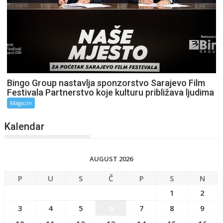
Bingo Group nastavlja sponzorstvo Sarajevo Film
Festivala Partnerstvo koje kulturu približava ljudima
Magazin
Kalendar
AUGUST 2026
P
U
S
Č
P
S
N
1
2
3
4
5
6
7
8
9