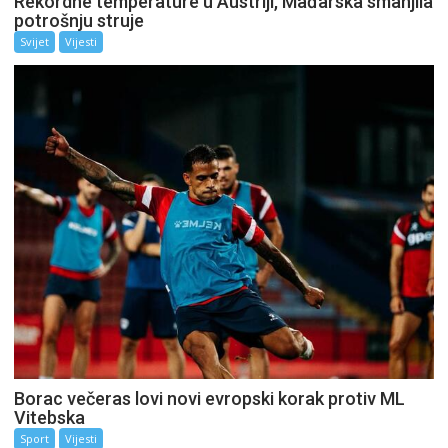
Rekordne temperature u Austriji, Mađarska smanjila
potrošnju struje
Svijet
Vijesti
Borac večeras lovi novi evropski korak protiv ML
Vitebska
Sport
Vijesti