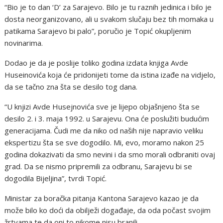
“Bio je to dan ‘D’ za Sarajevo. Bilo je tu raznih jedinica i bilo je
dosta neorganizovano, ali u svakom slučaju bez tih momaka u
patikama Sarajevo bi palo”, poručio je Topić okupljenim
novinarima.
Dodao je da je poslije toliko godina izdata knjiga Avde
Huseinovića koja će pridonijeti tome da istina izađe na vidjelo,
da se tačno zna šta se desilo tog dana.
“U knjizi Avde Husejnovića sve je lijepo objašnjeno šta se
desilo 2. i 3. maja 1992. u Sarajevu. Ona će poslužiti budućim
generacijama. Čudi me da niko od naših nije napravio veliku
ekspertizu šta se sve dogodilo. Mi, evo, moramo nakon 25
godina dokazivati da smo nevini i da smo morali odbraniti ovaj
grad. Da se nismo pripremili za odbranu, Sarajevu bi se
dogodila Bijeljina”, tvrdi Topić.
Ministar za boračka pitanja Kantona Sarajevo kazao je da
može bilo ko doći da obilježi događaje, da oda počast svojim
žrtvama te da oni to nikome nisu branili.