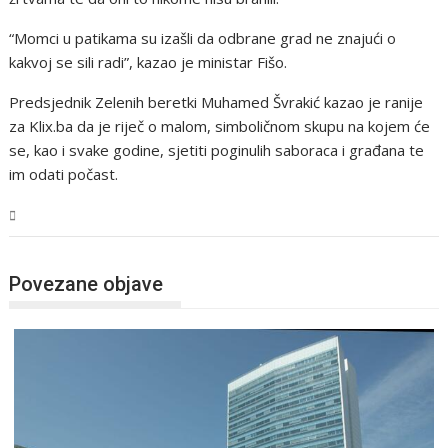
“Momci u patikama su izašli da odbrane grad ne znajući o
kakvoj se sili radi”, kazao je ministar Fišo.
Predsjednik Zelenih beretki Muhamed Švrakić kazao je ranije
za Klix.ba da je riječ o malom, simboličnom skupu na kojem će
se, kao i svake godine, sjetiti poginulih saboraca i građana te
im odati počast.
BiH
Povezane objave