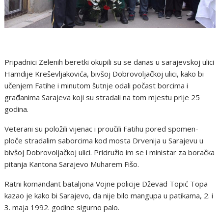
Pripadnici Zelenih beretki okupili su se danas u sarajevskoj ulici
Hamdije Kreševljakovića, bivšoj Dobrovoljačkoj ulici, kako bi
učenjem Fatihe i minutom šutnje odali počast borcima i
građanima Sarajeva koji su stradali na tom mjestu prije 25
godina.
Veterani su položili vijenac i proučili Fatihu pored spomen-
ploče stradalim saborcima kod mosta Drvenija u Sarajevu u
bivšoj Dobrovoljačkoj ulici. Pridružio im se i ministar za boračka
pitanja Kantona Sarajevo Muharem Fišo.
Ratni komandant bataljona Vojne policije Dževad Topić Topa
kazao je kako bi Sarajevo, da nije bilo mangupa u patikama, 2. i
3. maja 1992. godine sigurno palo.