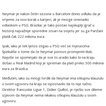
Neymar je nakon četiri sezone u Barceloni donio odluku da je
vrijeme za novi korak u karijeri, ali je mnoge iznenadio
odlaskom u PSG. Brazilac je tako postao najskuplji igrač u
historiji najvažnije sporedne stvari na svijetu jer su ga Parižani
platili čak 222 miliona eura.
Ipak, iako je tek ljetos stigao u PSG već se mjesecima
špekuliše o tome da će Neymar ponovo promijeniti klub.
Najviše se spominjalo da je sve to uradio kako bi na kraju
došao u Real Madrid koji je spreman da plati preko 300 miliona
eura za Brazilca.
Međutim, iako su mnogi tvrdili da Neymar ima otkupnu klauzulu
u svom ugovoru na kraju se ispostavilo da to nije tačno.
Direktor francuske Ligue 1, Didier Quillot, je riješio sve dileme
izjavom da Neymar nema nikakvu otkupnu klauzulu u svom
ugovoru.