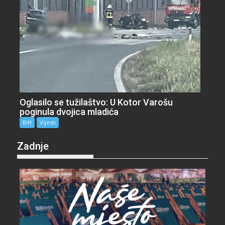
Oglasilo se tužilaštvo: U Kotor Varošu
poginula dvojica mladića
BiH
Vijesti
Zadnje