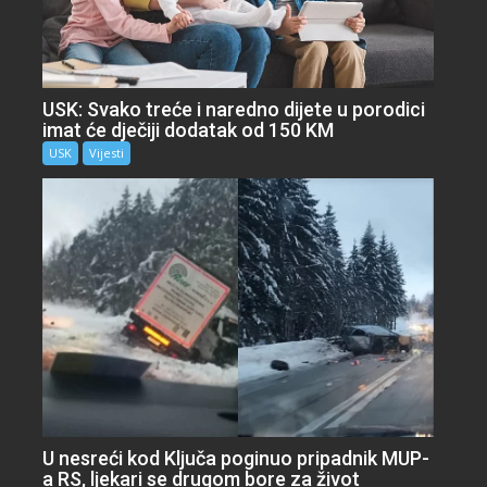
USK: Svako treće i naredno dijete u porodici
imat će dječiji dodatak od 150 KM
USK
Vijesti
U nesreći kod Ključa poginuo pripadnik MUP-
a RS, ljekari se drugom bore za život