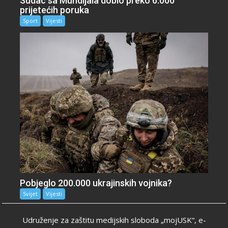
Sudac sa Mundijala dobio preko 6.000
prijetećih poruka
Sport
Vijesti
Pobjeglo 200.000 ukrajinskih vojnika?
Svijet
Vijesti
Udruženje za zaštitu medijskih sloboda „mojUSK“, e-