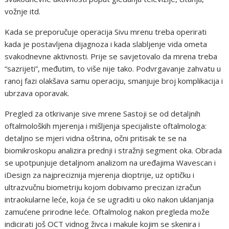
vožnje itd.
Kada se preporučuje operacija Sivu mrenu treba operirati
kada je postavljena dijagnoza i kada slabljenje vida ometa
svakodnevne aktivnosti. Prije se savjetovalo da mrena treba
“sazrijeti”, međutim, to više nije tako. Podvrgavanje zahvatu u
ranoj fazi olakšava samu operaciju, smanjuje broj komplikacija i
ubrzava oporavak.
Pregled za otkrivanje sive mrene Sastoji se od detaljnih
oftalmoloških mjerenja i mišljenja specijaliste oftalmologa:
detaljno se mjeri vidna oštrina, očni pritisak te se na
biomikroskopu analizira prednji i stražnji segment oka. Obrada
se upotpunjuje detaljnom analizom na uređajima Wavescan i
iDesign za najpreciznija mjerenja dioptrije, uz optičku i
ultrazvučnu biometriju kojom dobivamo precizan izračun
intraokularne leće, koja će se ugraditi u oko nakon uklanjanja
zamućene prirodne leće. Oftalmolog nakon pregleda može
indicirati još OCT vidnog živca i makule kojim se skenira i