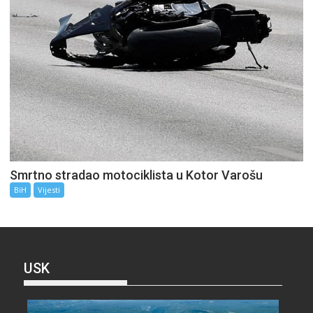
Smrtno stradao motociklista u Kotor Varošu
BiH
Vijesti
USK