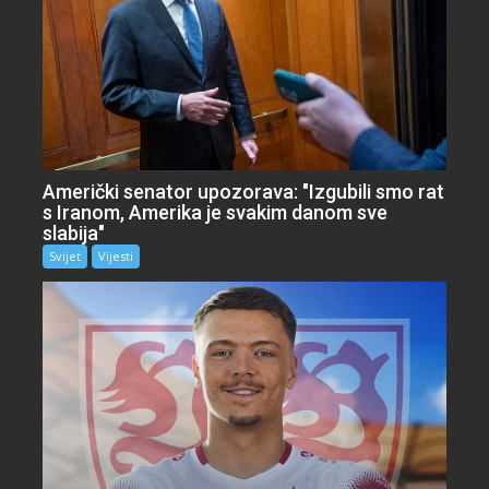
Američki senator upozorava: "Izgubili smo rat
s Iranom, Amerika je svakim danom sve
slabija"
Svijet
Vijesti