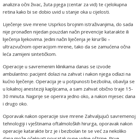
analizira očni živac, žuta pjega (centar za vid) te cjelokupna
retina kako bi se dobio uvid u stanje oka u cijelosti.
Liječenje sive mrene Usprkos brojnim istraživanjima, do sada
nije pronađen nijedan pouzdan način prevencije katarakte ili
liječenja lijekovima. Jedini način liječenja je kirurški –
ultrazvučnom operacijom mrene, tako da se zamućena očna
leća zamijeni sintetičkom.
Operacije u savremenim klinikama danas se izvode
ambulantno: pacijent dolazi na zahvat i nakon njega odlazi na
kućno liječenje. Operacija je u potpunosti bezbolna, obavlja se
u lokalnoj anesteziji kapljicama, a sam zahvat obično traje 15-
30 minuta. Najprije se operira jedno oko, a nakon mjesec dana
i drugo oko.
Oporavak nakon operacije sive mrene Zahvaljujući savremenoj
tehnologiji i vještinama oftalmoloških hirurga, oporavak nakon
operacije katarakte brz je i bezbolan te se već za nekoliko
dana može očekivati povratak pune vidne oštrine. Prve