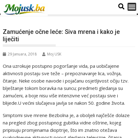
Zamućenje očne leće: Siva mrena i kako je
liječiti
29 Januara, 2018
Moj USK
Ona uzrokuje postupno pogoršanje vida, pa uobičajene
aktivnosti postaju sve teže – prepoznavanje lica, vožnja,
čitanje. Neke osobe navode i pojačanu osjetljivost očiju tzv.
blještanje tokom boravka na suncu; predmeti gledanja su
zamućeni, a boje nisu više intenzivne već postaju sive i
blijede.U većini slučajeva javlja se nakon 50. godine života.
Simptomi sive mrene Bezbolna je, a oboljeli najčešće dolaze
na pregled zbog postupnog gubitka vidne oštrine, kojeg
pripisuju promjenama dioptrije, što im znatno otežava
svakodnevne aktivnosti poput gledanja televizije, čitanja,