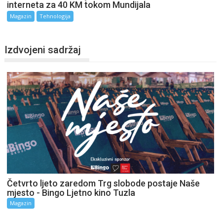
interneta za 40 KM tokom Mundijala
Magazin
Tehnologija
Izdvojeni sadržaj
Četvrto ljeto zaredom Trg slobode postaje Naše
mjesto - Bingo Ljetno kino Tuzla
Magazin