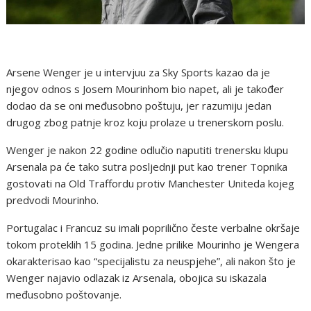
Arsene Wenger je u intervjuu za Sky Sports kazao da je
njegov odnos s Josem Mourinhom bio napet, ali je također
dodao da se oni međusobno poštuju, jer razumiju jedan
drugog zbog patnje kroz koju prolaze u trenerskom poslu.
Wenger je nakon 22 godine odlučio naputiti trenersku klupu
Arsenala pa će tako sutra posljednji put kao trener Topnika
gostovati na Old Traffordu protiv Manchester Uniteda kojeg
predvodi Mourinho.
Portugalac i Francuz su imali poprilično česte verbalne okršaje
tokom proteklih 15 godina. Jedne prilike Mourinho je Wengera
okarakterisao kao “specijalistu za neuspjehe”, ali nakon što je
Wenger najavio odlazak iz Arsenala, obojica su iskazala
međusobno poštovanje.