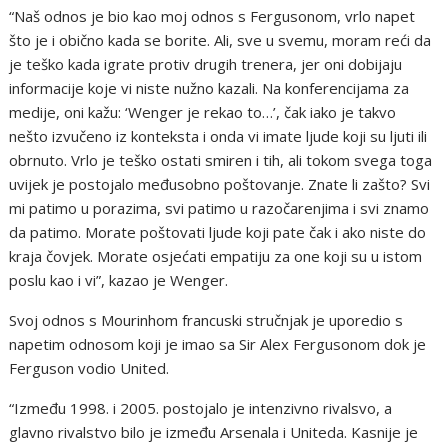
“Naš odnos je bio kao moj odnos s Fergusonom, vrlo napet
što je i obično kada se borite. Ali, sve u svemu, moram reći da
je teško kada igrate protiv drugih trenera, jer oni dobijaju
informacije koje vi niste nužno kazali. Na konferencijama za
medije, oni kažu: ‘Wenger je rekao to…’, čak iako je takvo
nešto izvučeno iz konteksta i onda vi imate ljude koji su ljuti ili
obrnuto. Vrlo je teško ostati smiren i tih, ali tokom svega toga
uvijek je postojalo međusobno poštovanje. Znate li zašto? Svi
mi patimo u porazima, svi patimo u razočarenjima i svi znamo
da patimo. Morate poštovati ljude koji pate čak i ako niste do
kraja čovjek. Morate osjećati empatiju za one koji su u istom
poslu kao i vi”, kazao je Wenger.
Svoj odnos s Mourinhom francuski stručnjak je uporedio s
napetim odnosom koji je imao sa Sir Alex Fergusonom dok je
Ferguson vodio United.
“Između 1998. i 2005. postojalo je intenzivno rivalsvo, a
glavno rivalstvo bilo je između Arsenala i Uniteda. Kasnije je