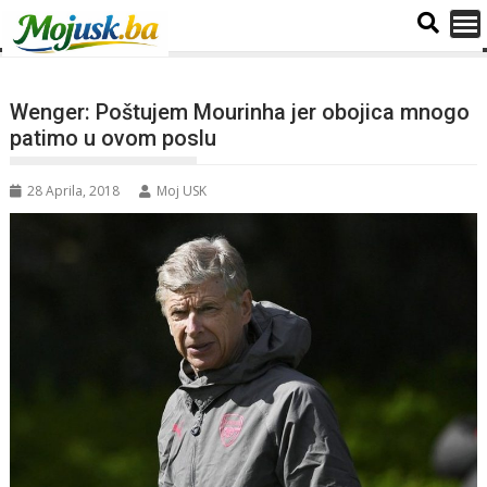
Wenger: Poštujem Mourinha jer obojica mnogo
patimo u ovom poslu
28 Aprila, 2018
Moj USK