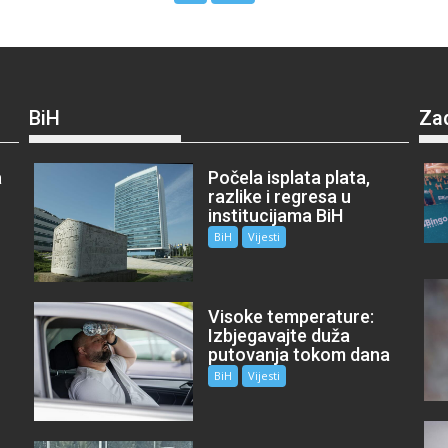
BiH
Za
a
Počela isplata plata,
razlike i regresa u
institucijama BiH
BiH
Vijesti
Visoke temperature:
Izbjegavajte duža
putovanja tokom dana
BiH
Vijesti