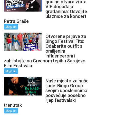
godine otvara vrata
VIP događaja
građanima: Osvojite
ulaznice za koncert
Petra Graše
Magazin
Otvorene prijave za
Bingo Festival Fits:
Odaberite outfit s
omiljenim
influencerom i
zablistajte na Crvenom tepihu Sarajevo
Film Festivala
Magazin
Naše mjesto za naše
ljude: Bingo Group
svojim uposlenicima
posvećuje posebno
lijep festivalski
trenutak
Magazin