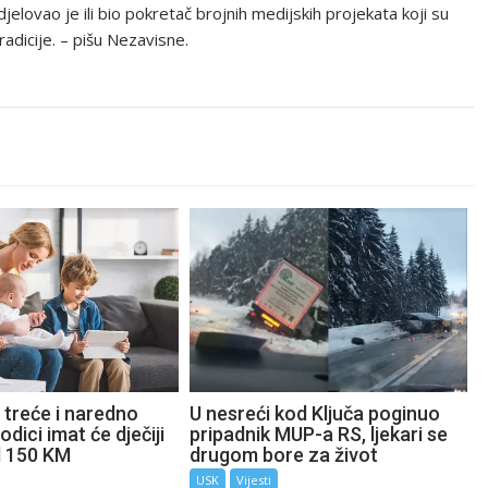
jelovao je ili bio pokretač brojnih medijskih projekata koji su
tradicije. – pišu Nezavisne.
 treće i naredno
U nesreći kod Ključa poginuo
odici imat će dječiji
pripadnik MUP-a RS, ljekari se
d 150 KM
drugom bore za život
USK
Vijesti