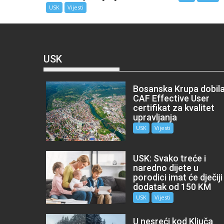
USK
Vijesti
USK
Bosanska Krupa dobil
CAF Effective User
certifikat za kvalitet
upravljanja
USK
Vijesti
USK: Svako treće i
naredno dijete u
porodici imat će dječiji
dodatak od 150 KM
USK
Vijesti
U nesreći kod Ključa