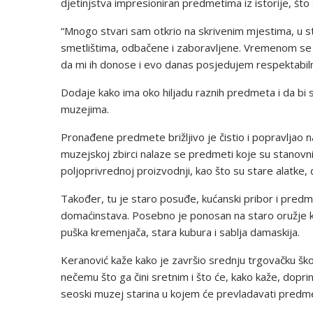
djetinjstva impresioniran predmetima iz istorije, što
“Mnogo stvari sam otkrio na skrivenim mjestima, u 
smetlištima, odbačene i zaboravljene. Vremenom se p
da mi ih donose i evo danas posjedujem respektabilnu
Dodaje kako ima oko hiljadu raznih predmeta i da bi
muzejima.
Pronađene predmete brižljivo je čistio i popravljao na
muzejskoj zbirci nalaze se predmeti koje su stanovni
poljoprivrednoj proizvodnji, kao što su stare alatke, d
Također, tu je staro posuđe, kućanski pribor i predmet
domaćinstava. Posebno je ponosan na staro oružje k
puška kremenjača, stara kubura i sablja damaskija.
Keranović kaže kako je završio srednju trgovačku školu
nečemu što ga čini sretnim i što će, kako kaže, dopri
seoski muzej starina u kojem će prevladavati predmet