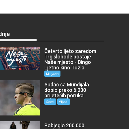
dnje
Četvrto ljeto zaredom
Trg slobode postaje
Naše mjesto - Bingo
Ljetno kino Tuzla
Magazin
Sudac sa Mundijala
dobio preko 6.000
prijetećih poruka
Sport
Vijesti
Pobjeglo 200.000