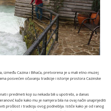
la, između Cazina i Bihaća, pretvorena je u mali etno-muzej
ama posvećen očuvanju tradicije i istorije prostora Cazinske
ti i predmeti koji su nekada bili u upotrebi, a danas
ranović kaže kako mu je namjera bila na ovaj način unaprijediti
iti prošlost i tradiciju ovog podneblja. Ističe kako je od ranog