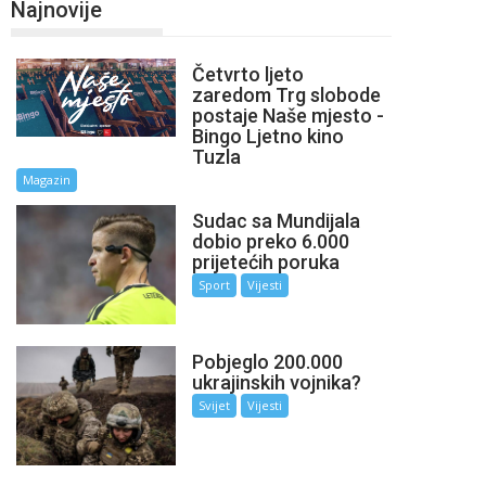
Najnovije
Četvrto ljeto
zaredom Trg slobode
postaje Naše mjesto -
Bingo Ljetno kino
Tuzla
Magazin
Sudac sa Mundijala
dobio preko 6.000
prijetećih poruka
Sport
Vijesti
Pobjeglo 200.000
ukrajinskih vojnika?
Svijet
Vijesti