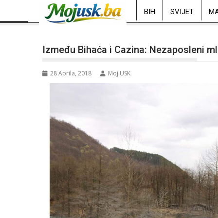
BIH
SVIJET
MA
Između Bihaća i Cazina: Nezaposleni m
28 Aprila, 2018
Moj USK