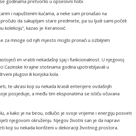
 se godinama pretvorilo u opsesivni hobi.
starim i napuštenim kućama, a neke sam pronašao na
ročulo da sakupljam stare predmete, pa su ljudi sami počeli
 kolekciju”, kazao je Keranović.
 se za mnoge od njih mjesto moglo pronaći u ozbiljnim
stojeći im vratiti nekadašnji sjaj i funkcionalnost. U njegovoj
ci Cazinske Krajine stotinama godina upotrebljavali u
rveni plugovi ili konjska kola.
i, te ukrasi koji su nekada krasili enterijere ovdašnjih
oje posjeduje, a među tim eksponatima se ističu očuvana
, a kako je na birou, odlučio je svoje vrijeme i energiju posveti
nijeti njegovom okruženju. Njegov životni san je da napravi
i koji su nekada korišteni u dekoraciji životnog prostora.