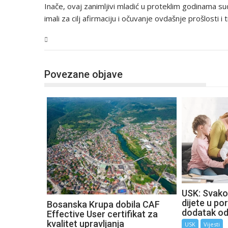
Inače, ovaj zanimljivi mladić u proteklim godinama sud
imali za cilj afirmaciju i očuvanje ovdašnje prošlosti i 
USK
Povezane objave
USK: Svako
dijete u por
Bosanska Krupa dobila CAF
dodatak o
Effective User certifikat za
kvalitet upravljanja
USK
Vijesti