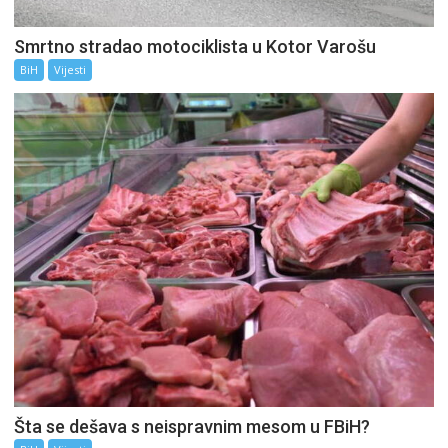
Smrtno stradao motociklista u Kotor Varošu
BiH
Vijesti
Šta se dešava s neispravnim mesom u FBiH?