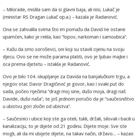
– Milorade, mislila sam da si glavni baja, ali nisi, Lukač je
(ministar RS Dragan Lukač op.a.) – kazala je Radanović.
Ona se zahvalila svima što im pomažu da David ne ostane
upamćen, kako je rekla, kao “lopov, narkoman i samoubica”.
– Kažu da smo soroševci, oni koji su stavili cijenu na svoju
djecu. Ovo se ne može parama platiti, ovo je ljubav majke i
oca prema djetetu – istakla je Radanović.
Ovo je bilo 104. okupljanje za Davida na banjalučkom trgu, a
njegov otac Davor Dragičević je govor, kao i svaki put do
sada, počeo riječima “dragi moj sine, dušo moja, dragi naš
Davide, dušo naša”, te još jednom poručio da je “saučesništvo
u ubistvu gori zločin od ubistva”.
– Saučesnici i ubice koji ste ga oteli, tukli, držali, silovali i bacili u
kanalizaciju, to je dijete od 21 godinu. Dijete moje. Sve ste
mogli, ali da mi ubijete dijete, na takav način, državo… – kazao