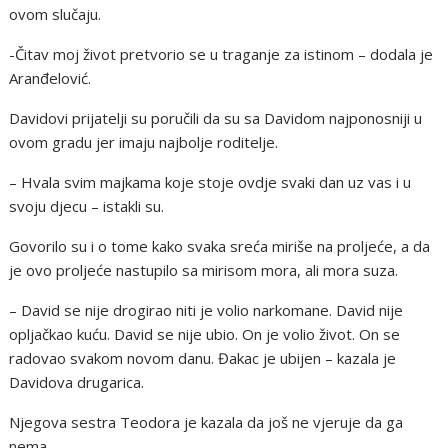
ovom slučaju.
-Čitav moj život pretvorio se u traganje za istinom – dodala je
Aranđelović.
Davidovi prijatelji su poručili da su sa Davidom najponosniji u
ovom gradu jer imaju najbolje roditelje.
– Hvala svim majkama koje stoje ovdje svaki dan uz vas i u
svoju djecu – istakli su.
Govorilo su i o tome kako svaka sreća miriše na proljeće, a da
je ovo proljeće nastupilo sa mirisom mora, ali mora suza.
– David se nije drogirao niti je volio narkomane. David nije
opljačkao kuću. David se nije ubio. On je volio život. On se
radovao svakom novom danu. Đakac je ubijen – kazala je
Davidova drugarica.
Njegova sestra Teodora je kazala da još ne vjeruje da ga
nema.