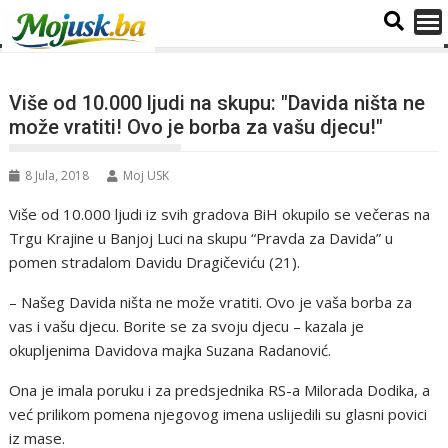
Više od 10.000 ljudi na skupu: "Davida ništa ne
može vratiti! Ovo je borba za vašu djecu!"
8 Jula, 2018
Moj USK
Više od 10.000 ljudi iz svih gradova BiH okupilo se večeras na
Trgu Krajine u Banjoj Luci na skupu “Pravda za Davida” u
pomen stradalom Davidu Dragičeviću (21).
– Našeg Davida ništa ne može vratiti. Ovo je vaša borba za
vas i vašu djecu. Borite se za svoju djecu – kazala je
okupljenima Davidova majka Suzana Radanović.
Ona je imala poruku i za predsjednika RS-a Milorada Dodika, a
već prilikom pomena njegovog imena uslijedili su glasni povici
iz mase.