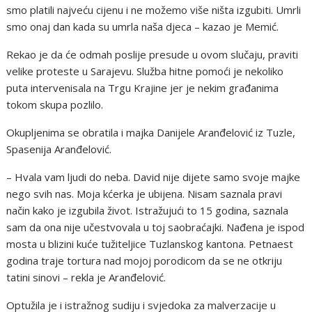
smo platili najveću cijenu i ne možemo više ništa izgubiti. Umrli
smo onaj dan kada su umrla naša djeca – kazao je Memić.
Rekao je da će odmah poslije presude u ovom slučaju, praviti
velike proteste u Sarajevu. Služba hitne pomoći je nekoliko
puta intervenisala na Trgu Krajine jer je nekim građanima
tokom skupa pozlilo.
Okupljenima se obratila i majka Danijele Aranđelović iz Tuzle,
Spasenija Aranđelović.
– Hvala vam ljudi do neba. David nije dijete samo svoje majke
nego svih nas. Moja kćerka je ubijena. Nisam saznala pravi
način kako je izgubila život. Istražujući to 15 godina, saznala
sam da ona nije učestvovala u toj saobraćajki. Nađena je ispod
mosta u blizini kuće tužiteljice Tuzlanskog kantona. Petnaest
godina traje tortura nad mojoj porodicom da se ne otkriju
tatini sinovi – rekla je Aranđelović.
Optužila je i istražnog sudiju i svjedoka za malverzacije u