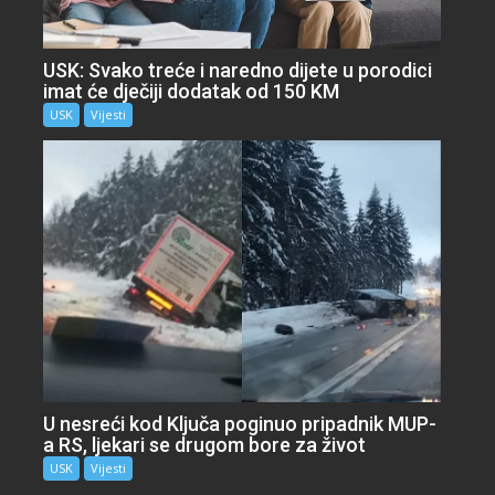
USK: Svako treće i naredno dijete u porodici
imat će dječiji dodatak od 150 KM
USK
Vijesti
U nesreći kod Ključa poginuo pripadnik MUP-
a RS, ljekari se drugom bore za život
USK
Vijesti