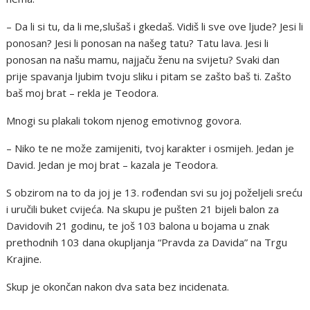
– Da li si tu, da li me,slušaš i gkedaš. Vidiš li sve ove ljude? Jesi li
ponosan? Jesi li ponosan na našeg tatu? Tatu lava. Jesi li
ponosan na našu mamu, najjaču ženu na svijetu? Svaki dan
prije spavanja ljubim tvoju sliku i pitam se zašto baš ti. Zašto
baš moj brat – rekla je Teodora.
Mnogi su plakali tokom njenog emotivnog govora.
– Niko te ne može zamijeniti, tvoj karakter i osmijeh. Jedan je
David. Jedan je moj brat – kazala je Teodora.
S obzirom na to da joj je 13. rođendan svi su joj poželjeli sreću
i uručili buket cvijeća. Na skupu je pušten 21 bijeli balon za
Davidovih 21 godinu, te još 103 balona u bojama u znak
prethodnih 103 dana okupljanja “Pravda za Davida” na Trgu
Krajine.
Skup je okončan nakon dva sata bez incidenata.