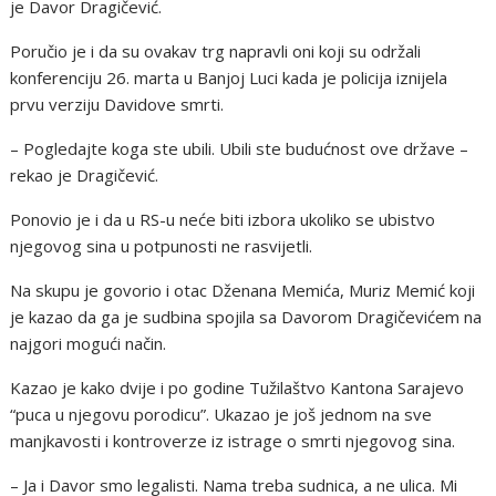
je Davor Dragičević.
Poručio je i da su ovakav trg napravli oni koji su održali
konferenciju 26. marta u Banjoj Luci kada je policija iznijela
prvu verziju Davidove smrti.
– Pogledajte koga ste ubili. Ubili ste budućnost ove države –
rekao je Dragičević.
Ponovio je i da u RS-u neće biti izbora ukoliko se ubistvo
njegovog sina u potpunosti ne rasvijetli.
Na skupu je govorio i otac Dženana Memića, Muriz Memić koji
je kazao da ga je sudbina spojila sa Davorom Dragičevićem na
najgori mogući način.
Kazao je kako dvije i po godine Tužilaštvo Kantona Sarajevo
“puca u njegovu porodicu”. Ukazao je još jednom na sve
manjkavosti i kontroverze iz istrage o smrti njegovog sina.
– Ja i Davor smo legalisti. Nama treba sudnica, a ne ulica. Mi