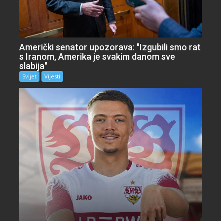
Američki senator upozorava: "Izgubili smo rat
s Iranom, Amerika je svakim danom sve
slabija"
Svijet
Vijesti