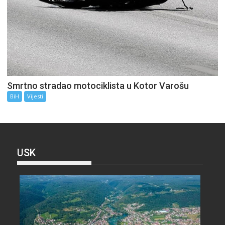
Smrtno stradao motociklista u Kotor Varošu
BiH
Vijesti
USK